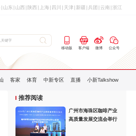
海
|
山东
|
山西
|
陕西
|
上海
|
四川
|
天津
|
新疆
|
兵团
|
云南
|
浙江
移动版
客户端
微博
公众号
汕
客家
体育
中新专区
直播
小新Talkshow
推荐阅读
广州市海珠区咖啡产业
高质量发展交流会举行
：