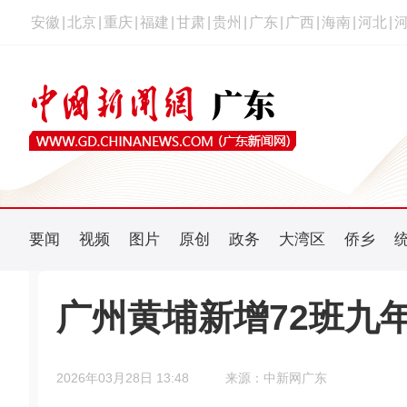
安徽
|
北京
|
重庆
|
福建
|
甘肃
|
贵州
|
广东
|
广西
|
海南
|
河北
|
要闻
视频
图片
原创
政务
大湾区
侨乡
广州黄埔新增72班九
2026年03月28日 13:48
来源：中新网广东