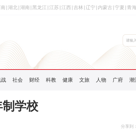
河南
|
湖北
|
湖南
|
黑龙江
|
江苏
|
江西
|
吉林
|
辽宁
|
内蒙古
|
宁夏
|
青
统战
社会
财经
科教
健康
文旅
人物
广府
潮
年制学校
分享到