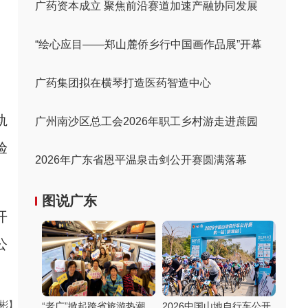
广药资本成立 聚焦前沿赛道加速产融协同发展
“绘心应目——郑山麓侨乡行中国画作品展”开幕
广药集团拟在横琴打造医药智造中心
轨
广州南沙区总工会2026年职工乡村游走进蔗园
验
2026年广东省恩平温泉击剑公开赛圆满落幕
图说广东
开
公
伟彬】
“老广”掀起跨省旅游热潮
2026中国山地自行车公开