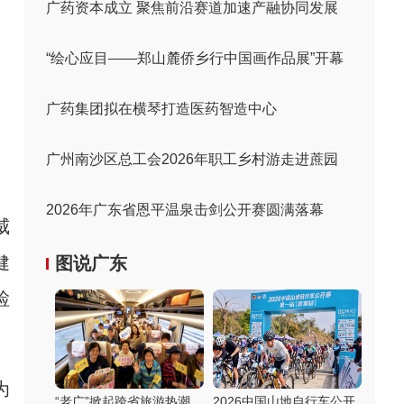
广药资本成立 聚焦前沿赛道加速产融协同发展
“绘心应目——郑山麓侨乡行中国画作品展”开幕
广药集团拟在横琴打造医药智造中心
广州南沙区总工会2026年职工乡村游走进蔗园
2026年广东省恩平温泉击剑公开赛圆满落幕
威
健
图说广东
检
为
“老广”掀起跨省旅游热潮
2026中国山地自行车公开