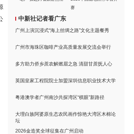
源
赛
中新社记者看广东
公
广州上演沉浸式“海上丝绸之路”文化主题餐秀
广州市海珠区咖啡产业高质量发展交流会举行
多方助力侨乡蔗农解燃眉之急 清甜甘蔗抚人心
英国皇家工程院院士加盟深圳信息职业技术大学
粤港澳学者广州南沙共探湾区“棋眼”新路径
大理白族阿婆原生态农民画作惊艳大湾区木棉论
坛
2026金造奖全球征集在广州启动