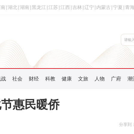
河南
|
湖北
|
湖南
|
黑龙江
|
江苏
|
江西
|
吉林
|
辽宁
|
内蒙古
|
宁夏
|
青
统战
社会
财经
科教
健康
文旅
人物
广府
潮
化节惠民暖侨
分享到