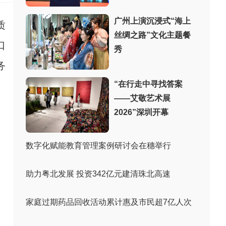
广州上演沉浸式“海上
质
丝绸之路”文化主题餐
口
秀
务
“在行走中寻找答案
——艾敬艺术展
2026”深圳开幕
数字化赋能教育管理案例研讨会在穗举行
助力粤北发展 投资342亿元建清珠北高速
家庭过期药品回收活动累计惠及市民超7亿人次