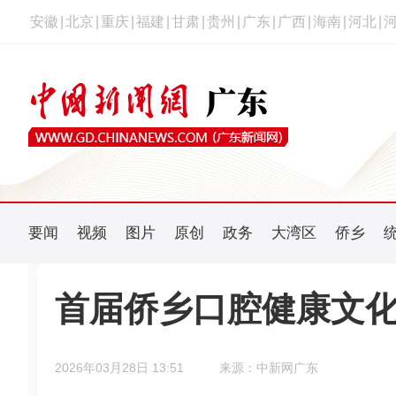
安徽
|
北京
|
重庆
|
福建
|
甘肃
|
贵州
|
广东
|
广西
|
海南
|
河北
|
要闻
视频
图片
原创
政务
大湾区
侨乡
首届侨乡口腔健康文
2026年03月28日 13:51
来源：中新网广东