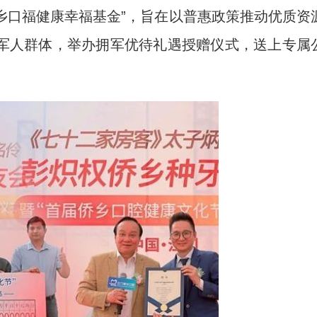
侨乡口福健康幸福基金”，旨在以普惠政策推动优质资
军人群体，举办拥军优待礼遇授赠仪式，送上专属