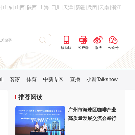
海
|
山东
|
山西
|
陕西
|
上海
|
四川
|
天津
|
新疆
|
兵团
|
云南
|
浙江
移动版
客户端
微博
公众号
汕
客家
体育
中新专区
直播
小新Talkshow
推荐阅读
广州市海珠区咖啡产业
高质量发展交流会举行
：