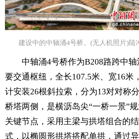
建设中的中轴涌4号桥。(无人机照片)陆
中轴涌4号桥作为B208路跨中轴
要交通枢纽，全长107.5米、宽16米
计安装26根斜拉索，分为13对对称
桥塔两侧，是横沥岛尖“一桥一景”
关键节点，采用主梁与拱塔组合的结
式，以椭圆形拱塔搭配单拱，通过异