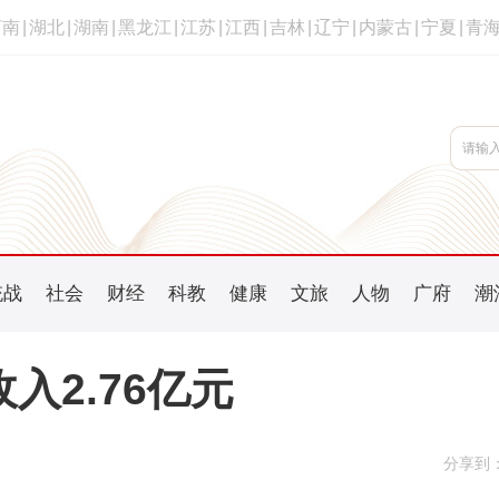
河南
|
湖北
|
湖南
|
黑龙江
|
江苏
|
江西
|
吉林
|
辽宁
|
内蒙古
|
宁夏
|
青
统战
社会
财经
科教
健康
文旅
人物
广府
潮
入2.76亿元
分享到