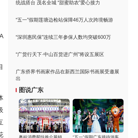
统战搭台 茂名全城 “甜蜜助农”爱心接力
“五一”假期莲塘边检站保障46万人次跨境畅游
A
“深圳惠民保”连续三年参保人数均突破600万
“广货行天下·中山百货进广州”将设五展区
目
广东侨界书画家作品在新西兰国际书画展受邀展
出
图说广东
体
吸
互
花
粤桂消费帮扶推介展销
“五一”假期广东接待游客