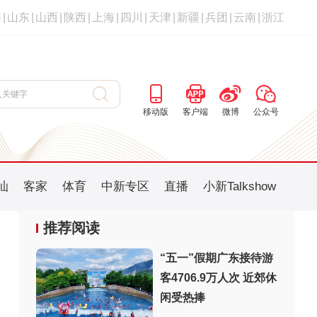
海
|
山东
|
山西
|
陕西
|
上海
|
四川
|
天津
|
新疆
|
兵团
|
云南
|
浙江
移动版
客户端
微博
公众号
汕
客家
体育
中新专区
直播
小新Talkshow
推荐阅读
“五一”假期广东接待游
客4706.9万人次 近郊休
：
闲受热捧