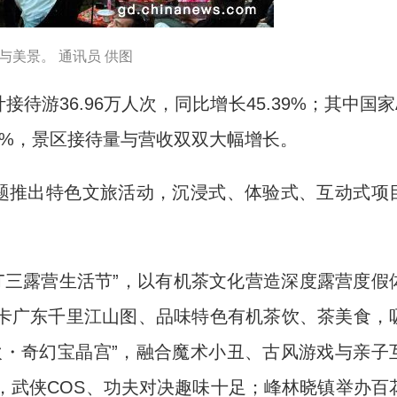
与美景。 通讯员 供图
游36.96万人次，同比增长45.39%；其中国家
65%，景区接待量与营收双双大幅增长。
题推出特色文旅活动，沉浸式、体验式、互动式项
三露营生活节”，以有机茶文化营造深度露营度假
卡广东千里江山图、品味特色有机茶饮、茶美食，
欢・奇幻宝晶宫”，融合魔术小丑、古风游戏与亲子
题，武侠COS、功夫对决趣味十足；峰林晓镇举办百