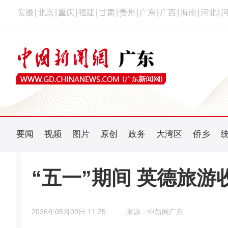
安徽
|
北京
|
重庆
|
福建
|
甘肃
|
贵州
|
广东
|
广西
|
海南
|
河北
|
要闻
视频
图片
原创
政务
大湾区
侨乡
“五一”期间 英德旅游收
2026年05月09日 11:25
来源：中新网广东