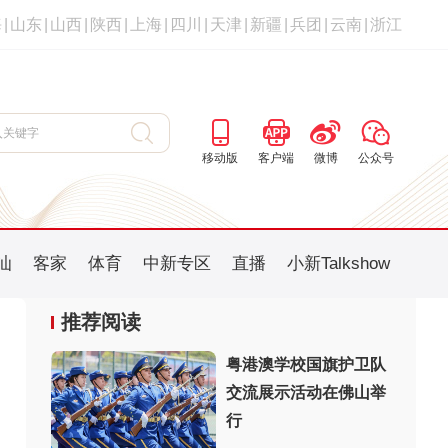
海
|
山东
|
山西
|
陕西
|
上海
|
四川
|
天津
|
新疆
|
兵团
|
云南
|
浙江
移动版
客户端
微博
公众号
汕
客家
体育
中新专区
直播
小新Talkshow
推荐阅读
粤港澳学校国旗护卫队
交流展示活动在佛山举
：
行