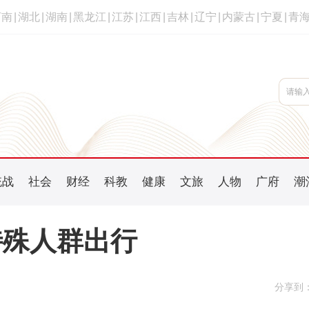
河南
|
湖北
|
湖南
|
黑龙江
|
江苏
|
江西
|
吉林
|
辽宁
|
内蒙古
|
宁夏
|
青
统战
社会
财经
科教
健康
文旅
人物
广府
潮
特殊人群出行
分享到