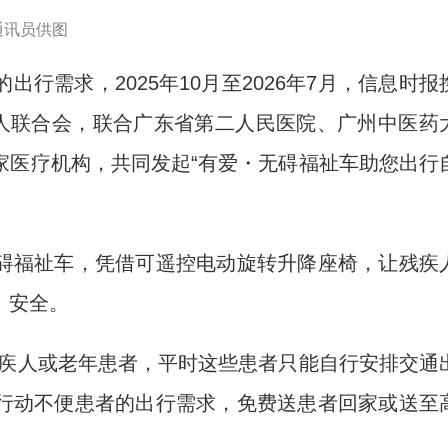
通讯员供图
需求，2025年10月至2026年7月，信息时报
疾人联合会，联合广东省第二人民医院、广州中医药
家医疗机构，共同发起“有爱・无碍福祉车助您出行
福祉车，凭借可遥控电动旋转升降座椅，让残疾
、安全。
疾人或老年患者，平时这些患者只能自行安排交通
行动不便患者的出行需求，免费送患者回家或送至