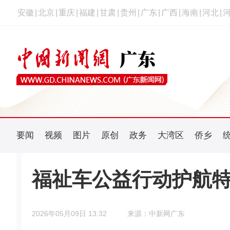
安徽
|
北京
|
重庆
|
福建
|
甘肃
|
贵州
|
广东
|
广西
|
海南
|
河北
|
要闻
视频
图片
原创
政务
大湾区
侨乡
福祉车公益行动护航
2026年05月09日 13:32
来源：中新网广东