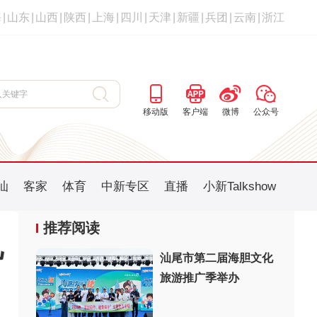
海
|
山东
|
山西
|
陕西
|
上海
|
四川
|
天津
|
新疆
|
兵团
|
云南
|
浙江
移动版
客户端
微博
公众号
汕
客家
体育
中新专区
直播
小新Talkshow
推荐阅读
礼
汕尾市第二届海胆文化
旅游推广季举办