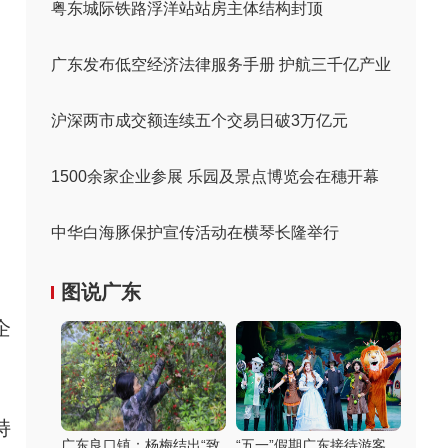
粤东城际铁路浮洋站站房主体结构封顶
广东发布低空经济法律服务手册 护航三千亿产业
沪深两市成交额连续五个交易日破3万亿元
1500余家企业参展 乐园及景点博览会在穗开幕
中华白海豚保护宣传活动在横琴长隆举行
图说广东
企
持
广东良口镇：杨梅结出“致
“五一”假期广东接待游客