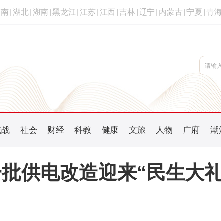
河南
|
湖北
|
湖南
|
黑龙江
|
江苏
|
江西
|
吉林
|
辽宁
|
内蒙古
|
宁夏
|
青
统战
社会
财经
科教
健康
文旅
人物
广府
潮
批供电改造迎来“民生大