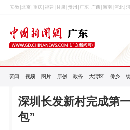
安徽
|
北京
|
重庆
|
福建
|
甘肃
|
贵州
|
广东
|
广西
|
海南
|
河北
|
要闻
视频
图片
原创
政务
大湾区
侨乡
深圳长发新村完成第一
包”