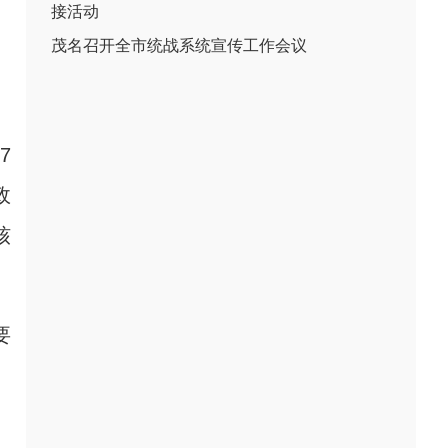
接活动
茂名召开全市统战系统宣传工作会议
7
政
核
要
。