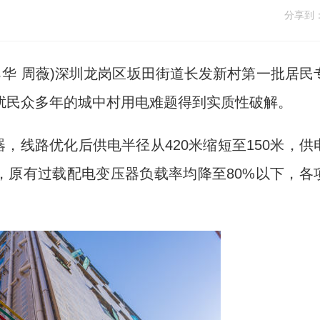
分享到
勇华 周薇)深圳龙岗区坂田街道长发新村第一批居民
扰民众多年的城中村用电难题得到实质性破解。
，线路优化后供电半径从420米缩短至150米，供
米，原有过载配电变压器负载率均降至80%以下，各