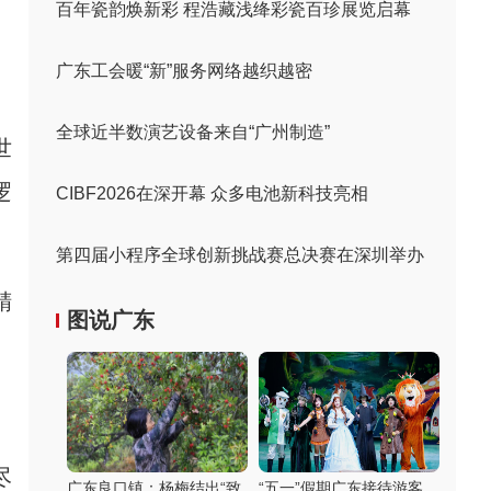
百年瓷韵焕新彩 程浩藏浅绛彩瓷百珍展览启幕
广东工会暖“新”服务网络越织越密
全球近半数演艺设备来自“广州制造”
世
逻
CIBF2026在深开幕 众多电池新科技亮相
第四届小程序全球创新挑战赛总决赛在深圳举办
精
图说广东
尽
广东良口镇：杨梅结出“致
“五一”假期广东接待游客