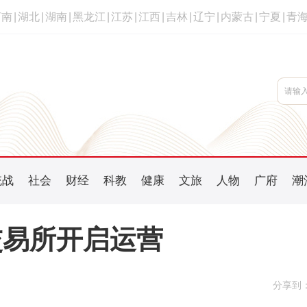
河南
|
湖北
|
湖南
|
黑龙江
|
江苏
|
江西
|
吉林
|
辽宁
|
内蒙古
|
宁夏
|
青
统战
社会
财经
科教
健康
文旅
人物
广府
潮
交易所开启运营
分享到