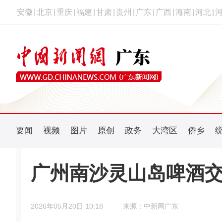
安徽
|
北京
|
重庆
|
福建
|
甘肃
|
贵州
|
广东
|
广西
|
海南
|
河北
|
要闻
视频
图片
原创
政务
大湾区
侨乡
广州南沙灵山岛啤酒
2026年05月20日 10:18
来源：中新网广东