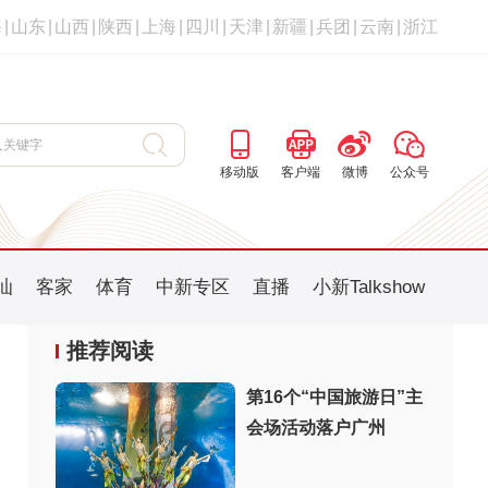
海
|
山东
|
山西
|
陕西
|
上海
|
四川
|
天津
|
新疆
|
兵团
|
云南
|
浙江
移动版
客户端
微博
公众号
汕
客家
体育
中新专区
直播
小新Talkshow
推荐阅读
第16个“中国旅游日”主
会场活动落户广州
：