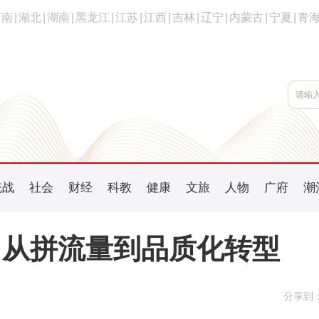
河南
|
湖北
|
湖南
|
黑龙江
|
江苏
|
江西
|
吉林
|
辽宁
|
内蒙古
|
宁夏
|
青
统战
社会
财经
科教
健康
文旅
人物
广府
潮
8 从拼流量到品质化转型
分享到