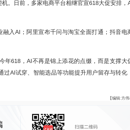
。日前，多家电商平台相继官宣618大促安排，A
融入AI；阿里宣布千问与淘宝全面打通；抖音电
618，AI不再是锦上添花的点缀，而是支撑大
通过AI试穿、智能选品等功能提升用户留存与转化
【编辑:方