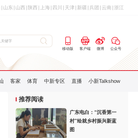
海
|
山东
|
山西
|
陕西
|
上海
|
四川
|
天津
|
新疆
|
兵团
|
云南
|
浙江
移动版
客户端
微博
公众号
汕
客家
体育
中新专区
直播
小新Talkshow
推荐阅读
广东电白：“沉香第一
村”绘就乡村振兴新蓝
：
图