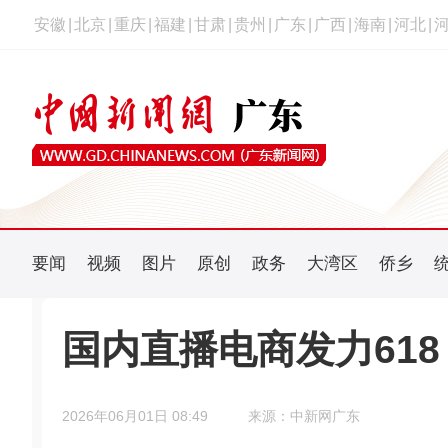
安徽
|
北京
|
重庆
|
福建
|
甘肃
|
贵州
|
广东
|
广西
|
海南
|
河北
|
要闻
视频
图片
原创
政务
大湾区
侨乡
国内直播电商发力61
2026年06月01日 08:49
来源：中新网广东