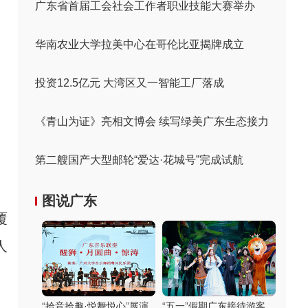
广东省首届工会社会工作者职业技能大赛举办
华南农业大学拉美中心在哥伦比亚揭牌成立
投资12.5亿元 大湾区又一智能工厂落成
《青山为证》亮相文博会 续写绿美广东生态接力
第二艘国产大型邮轮“爱达·花城号”完成试航
图说广东
覆
人
“拾音拾趣·悦舞悦心”展演
“五一”假期广东接待游客