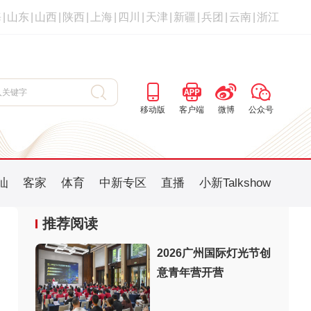
海
|
山东
|
山西
|
陕西
|
上海
|
四川
|
天津
|
新疆
|
兵团
|
云南
|
浙江
移动版
客户端
微博
公众号
汕
客家
体育
中新专区
直播
小新Talkshow
推荐阅读
2026广州国际灯光节创
意青年营开营
：