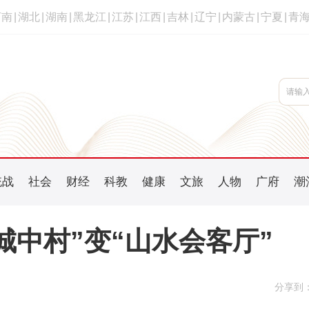
河南
|
湖北
|
湖南
|
黑龙江
|
江苏
|
江西
|
吉林
|
辽宁
|
内蒙古
|
宁夏
|
青
统战
社会
财经
科教
健康
文旅
人物
广府
潮
城中村”变“山水会客厅”
分享到