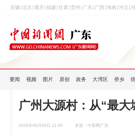
安徽
|
北京
|
重庆
|
福建
|
甘肃
|
贵州
|
广东
|
广西
|
海南
|
河北
|
要闻
视频
图片
原创
政务
大湾区
侨乡
广州大源村：从“最大
2026年06月09日 11:09
来源：中新网广东