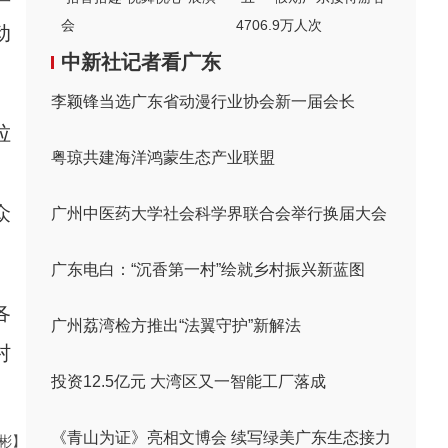
会
4706.9万人次
动
中新社记者看广东
李颖锋当选广东省动漫行业协会新一届会长
垃
粤琼共建海洋鸿蒙生态产业联盟
。
众
广州中医药大学社会科学界联合会举行换届大会
广东电白：“沉香第一村”绘就乡村振兴新蓝图
各
广州荔湾检方推出“法翼守护”新解法
村
投资12.5亿元 大湾区又一智能工厂落成
《青山为证》亮相文博会 续写绿美广东生态接力
伟彬】