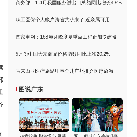
商务部：1-4月我国服务进出口总额同比增长4.9%
职工医保个人账户跨省共济来了 近亲属可用
国家电网：168项迎峰度夏重点工程正加快建设
5月份中国大宗商品价格指数同比上涨20.2%
续
马来西亚医疗旅游理事会赴广州推介医疗旅游
部
图说广东
里
齐
鱼
“拾音拾趣·悦舞悦心”展演
“五一”假期广东接待游客