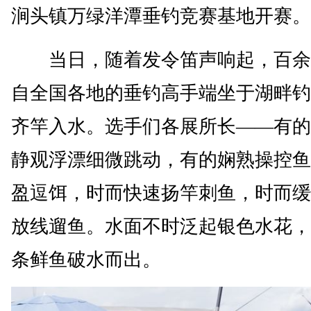
涧头镇万绿洋潭垂钓竞赛基地开赛。
当日，随着发令笛声响起，百余
自全国各地的垂钓高手端坐于湖畔钓
齐竿入水。选手们各展所长——有的
静观浮漂细微跳动，有的娴熟操控鱼
盈逗饵，时而快速扬竿刺鱼，时而缓
放线遛鱼。水面不时泛起银色水花，
条鲜鱼破水而出。