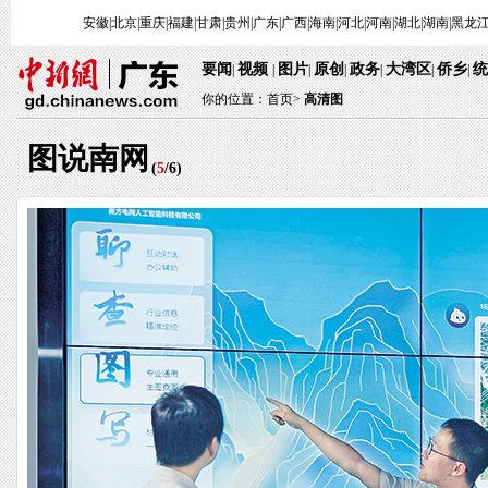
安徽
|
北京
|
重庆
|
福建
|
甘肃
|
贵州
|
广东
|
广西
|
海南
|
河北
|
河南
|
湖北
|
湖南
|
黑龙
要闻
视频
图片
原创
政务
大湾区
侨乡
统
|
|
|
|
|
|
|
你的位置：
首页
>
高清图
图说南网
(
5
/
6
)