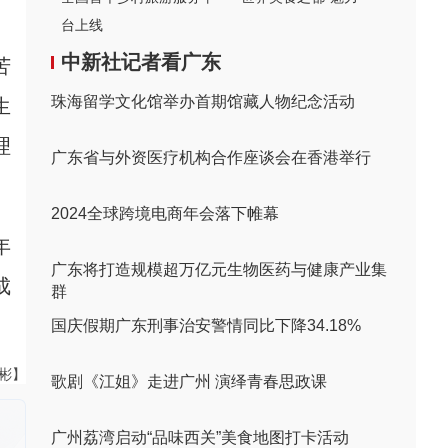
台上线
中新社记者看广东
苦
珠海留学文化馆举办首期馆藏人物纪念活动
生
理
广东省与外资医疗机构合作座谈会在香港举行
2024全球跨境电商年会落下帷幕
年
广东将打造规模超万亿元生物医药与健康产业集
成
群
国庆假期广东刑事治安警情同比下降34.18%
伟彬】
歌剧《江姐》走进广州 演绎青春思政课
广州荔湾启动“品味西关”美食地图打卡活动