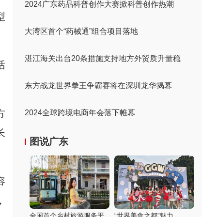
2024广东药品科普创作大赛掀科普创作热潮
型
大湾区首个“药械通”组合项目落地
湛江海关出台20条措施支持地方外贸质升量稳
话
东方战龙世界拳王争霸赛将在深圳龙华揭幕
方
2024全球跨境电商年会落下帷幕
长
图说广东
容
，
全国首个乡村旅游服务平
“世界美食之都”魅力