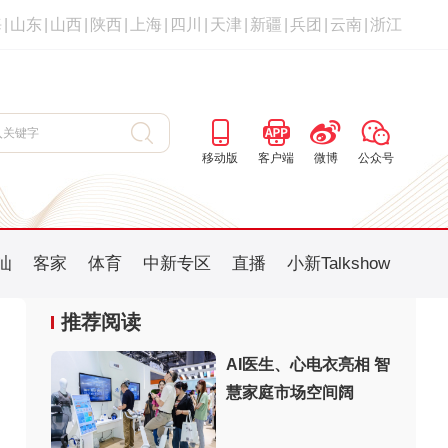
海
|
山东
|
山西
|
陕西
|
上海
|
四川
|
天津
|
新疆
|
兵团
|
云南
|
浙江
移动版
客户端
微博
公众号
汕
客家
体育
中新专区
直播
小新Talkshow
推荐阅读
AI医生、心电衣亮相 智
慧家庭市场空间阔
：