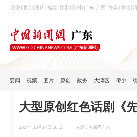
安徽
|
北京
|
重庆
|
福建
|
甘肃
|
贵州
|
广东
|
广西
|
海南
|
河北
|
要闻
视频
图片
原创
政务
大湾区
侨乡
大型原创红色话剧《
2024年10月14日 10:15
来源：中新网广东