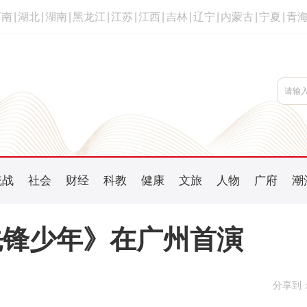
河南
|
湖北
|
湖南
|
黑龙江
|
江苏
|
江西
|
吉林
|
辽宁
|
内蒙古
|
宁夏
|
青
统战
社会
财经
科教
健康
文旅
人物
广府
潮
先锋少年》在广州首演
分享到