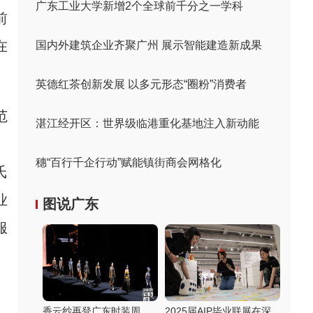
广东工业大学新增2个全球前千分之一学科
前
在
国内外建筑企业齐聚广州 展示智能建造新成果
英德红茶创新发展 以多元形态“圈粉”消费者
范
湛江经开区：世界级临港重化基地注入新动能
、
穗“百行千企行动”赋能镇街商会网格化
氏
业
图说广东
服
香云纱再登广东时装周
2025届AIP毕业联展在深