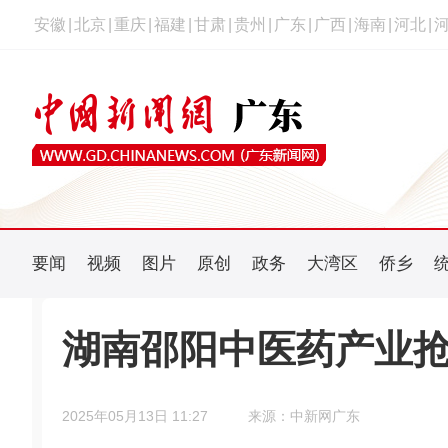
安徽
|
北京
|
重庆
|
福建
|
甘肃
|
贵州
|
广东
|
广西
|
海南
|
河北
|
要闻
视频
图片
原创
政务
大湾区
侨乡
湖南邵阳中医药产业
2025年05月13日 11:27
来源：中新网广东