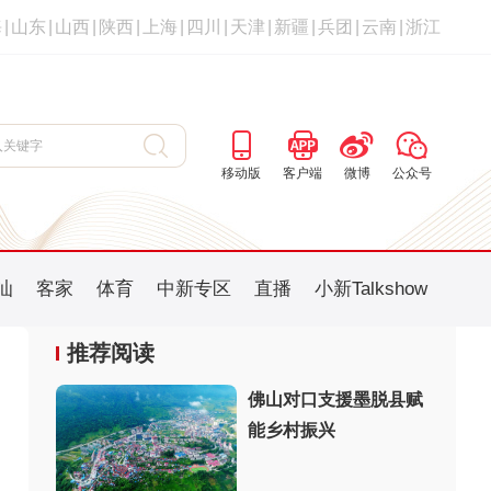
海
|
山东
|
山西
|
陕西
|
上海
|
四川
|
天津
|
新疆
|
兵团
|
云南
|
浙江
移动版
客户端
微博
公众号
汕
客家
体育
中新专区
直播
小新Talkshow
推荐阅读
佛山对口支援墨脱县赋
能乡村振兴
：