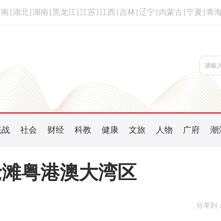
河南
|
湖北
|
湖南
|
黑龙江
|
江苏
|
江西
|
吉林
|
辽宁
|
内蒙古
|
宁夏
|
青
统战
社会
财经
科教
健康
文旅
人物
广府
潮
抢滩粤港澳大湾区
分享到