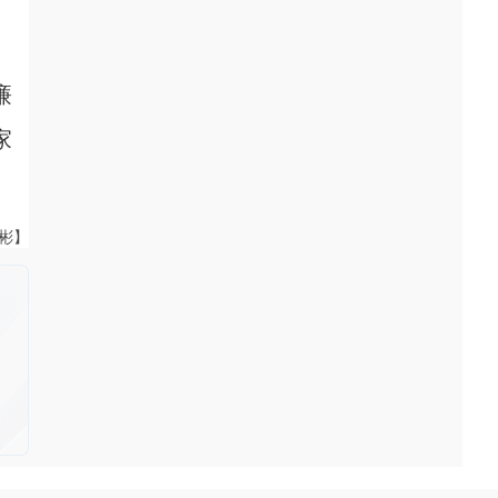
廉
家
伟彬】