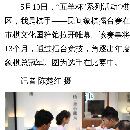
5月10日，“五羊杯”系列活动“棋
区，我是棋手——民间象棋擂台赛在
市棋文化国粹馆拉开帷幕。该赛事将
13个月，通过擂台竞技，角逐出年
象棋总冠军。图为选手在比赛中。
记者 陈楚红 摄