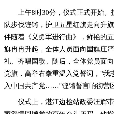
上午8时30分，仪式正式开始。
队步伐铿锵，护卫五星红旗走向升旗
伴随着《义勇军进行曲》，鲜艳的五
旗冉冉升起，全体人员面向国旗庄严
礼、齐唱国歌。随后，全体党员面向
党旗，高举右拳重温入党誓词，"我
入中国共产党……"铿锵誓言响彻营
仪式上，湛江边检站政委汪辉带