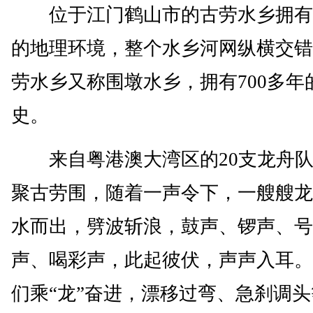
位于江门鹤山市的古劳水乡拥有
的地理环境，整个水乡河网纵横交错
劳水乡又称围墩水乡，拥有700多年
史。
来自粤港澳大湾区的20支龙舟队
聚古劳围，随着一声令下，一艘艘龙
水而出，劈波斩浪，鼓声、锣声、号
声、喝彩声，此起彼伏，声声入耳。
们乘“龙”奋进，漂移过弯、急刹调