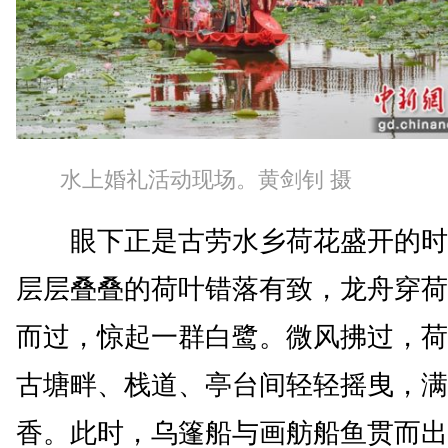
水上婚礼活动现场。黄剑钊 摄
眼下正是古劳水乡荷花盛开的时
层层叠叠的荷叶错落有致，龙舟穿荷
而过，惊起一群白鹭。微风拂过，荷
古塘畔、栈道、亭台间轻轻摇曳，满
香。此时，乌篷船与画舫船鱼贯而出