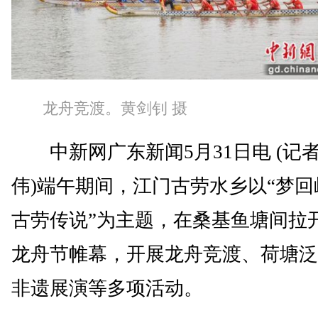
龙舟竞渡。黄剑钊 摄
中新网广东新闻5月31日电 (记者
伟)端午期间，江门古劳水乡以“梦回
古劳传说”为主题，在桑基鱼塘间拉
龙舟节帷幕，开展龙舟竞渡、荷塘泛
非遗展演等多项活动。