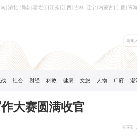
河南
|
湖北
|
湖南
|
黑龙江
|
江苏
|
江西
|
吉林
|
辽宁
|
内蒙古
|
宁夏
|
青
统战
社会
财经
科教
健康
文旅
人物
广府
潮
写作大赛圆满收官
分享到