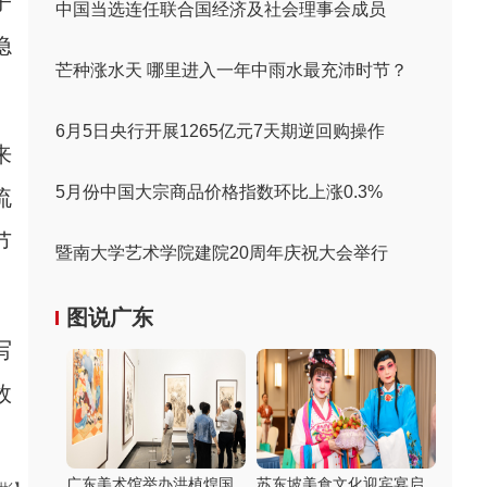
子
中国当选连任联合国经济及社会理事会成员
隐
芒种涨水天 哪里进入一年中雨水最充沛时节？
6月5日央行开展1265亿元7天期逆回购操作
来
5月份中国大宗商品价格指数环比上涨0.3%
流
节
暨南大学艺术学院建院20周年庆祝大会举行
图说广东
写
故
广东美术馆举办洪植煌国
苏东坡美食文化迎宾宴启