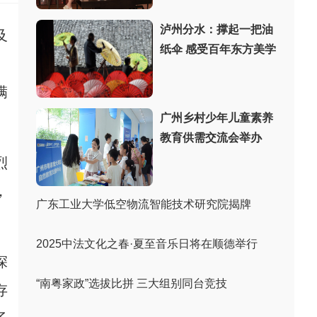
泸州分水：撑起一把油
及
纸伞 感受百年东方美学
、
满
广州乡村少年儿童素养
教育供需交流会举办
烈
，
广东工业大学低空物流智能技术研究院揭牌
2025中法文化之春·夏至音乐日将在顺德举行
深
“南粤家政”选拔比拼 三大组别同台竞技
存