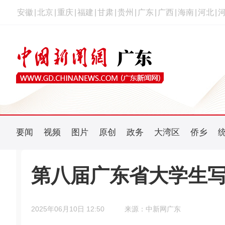
安徽
|
北京
|
重庆
|
福建
|
甘肃
|
贵州
|
广东
|
广西
|
海南
|
河北
|
要闻
视频
图片
原创
政务
大湾区
侨乡
第八届广东省大学生
2025年06月10日 12:50
来源：中新网广东