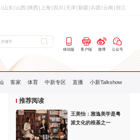
海
|
山东
|
山西
|
陕西
|
上海
|
四川
|
天津
|
新疆
|
兵团
|
云南
|
浙江
移动版
客户端
微博
公众号
汕
客家
体育
中新专区
直播
小新Talkshow
推荐阅读
王美怡：雅逸美学是粤
派文化的根基之一
：