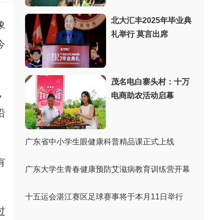
北大汇丰2025年毕业典
象
礼举行 莫言出席
今
茂名电白寨头村：十万
，
电商助农活动启幕
沿
广东省中小学生眼健康科普精品课正式上线
有
广东大学生青春健康预防艾滋病教育训练营开幕
十五运会湛江赛区足球赛事将于本月11日​举行
过