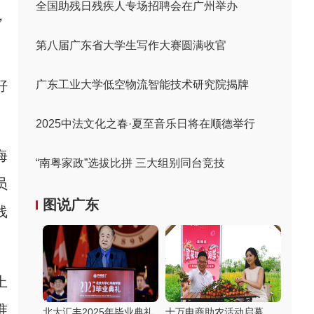
全国助残日残疾人专场招聘会在广州举办
，
第八届广东省大学生写作大赛圆满收官
好
广东工业大学低空物流智能技术研究院揭牌
2025中法文化之春·夏至音乐日将在顺德举行
海
“南粤家政”选拔比拼 三大组别同台竞技
员
图说广东
线
上
准
北大汇丰2025年毕业典礼
十万电商助农活动启幕