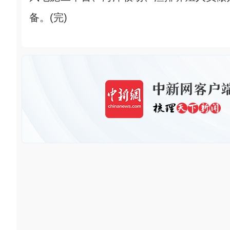
备。(完)