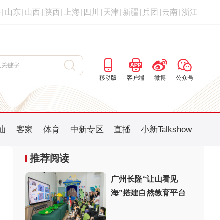
海
|
山东
|
山西
|
陕西
|
上海
|
四川
|
天津
|
新疆
|
兵团
|
云南
|
浙江
移动版
客户端
微博
公众号
汕
客家
体育
中新专区
直播
小新Talkshow
推荐阅读
广州长隆“让山看见
海”搭建自然教育平台
：