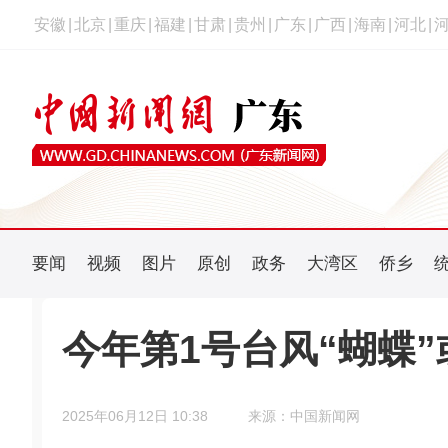
安徽
|
北京
|
重庆
|
福建
|
甘肃
|
贵州
|
广东
|
广西
|
海南
|
河北
|
要闻
视频
图片
原创
政务
大湾区
侨乡
今年第1号台风“蝴蝶
2025年06月12日 10:38
来源：中国新闻网