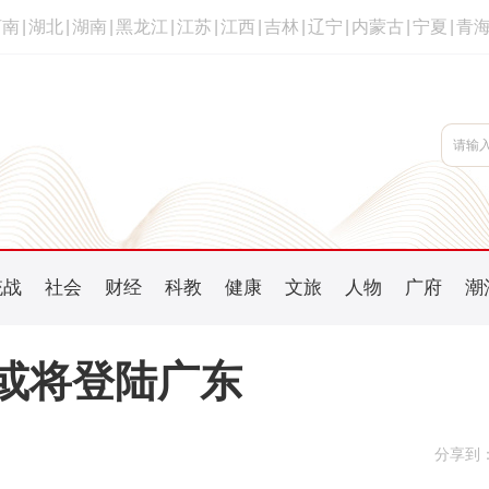
河南
|
湖北
|
湖南
|
黑龙江
|
江苏
|
江西
|
吉林
|
辽宁
|
内蒙古
|
宁夏
|
青
统战
社会
财经
科教
健康
文旅
人物
广府
潮
”或将登陆广东
分享到