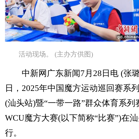
活动现场。 (主办方供图)
中新网广东新闻7月28日电 (张璐
日，2025年中国魔方运动巡回赛系
(汕头站)暨“一带一路”群众体育系列
WCU魔方大赛(以下简称“比赛”)在
行。