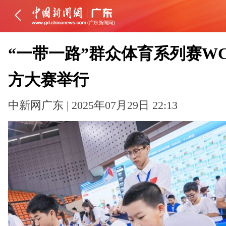
“一带一路”群众体育系列赛W
方大赛举行
中新网广东 | 2025年07月29日 22:13