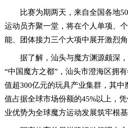
比赛为期两天，来自全国各地50
运动员齐聚一堂，将在个人单项、个
能、团体接力三个大项中展开激烈角
据了解，汕头与魔方渊源颇深，
“中国魔方之都”，汕头市澄海区拥
值超300亿元的玩具产业集群，其中
值占据全球市场份额的45%以上，凭
业优势为全球魔方运动发展筑牢根基