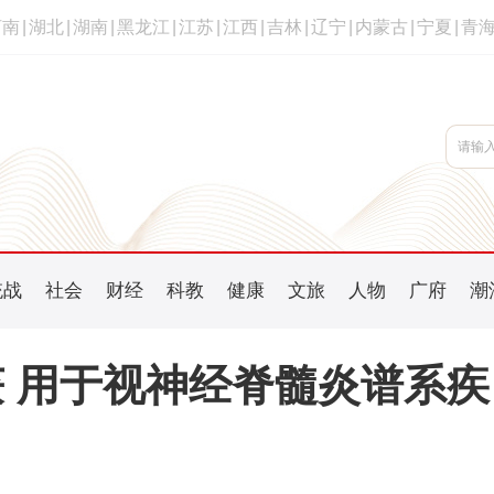
河南
|
湖北
|
湖南
|
黑龙江
|
江苏
|
江西
|
吉林
|
辽宁
|
内蒙古
|
宁夏
|
青
统战
社会
财经
科教
健康
文旅
人物
广府
潮
 用于视神经脊髓炎谱系疾