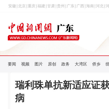
安徽
|
北京
|
重庆
|
福建
|
甘肃
|
贵州
|
广东
|
广西
|
海南
|
河北
|
要闻
视频
图片
原创
政务
大湾区
侨乡
瑞利珠单抗新适应证获
病