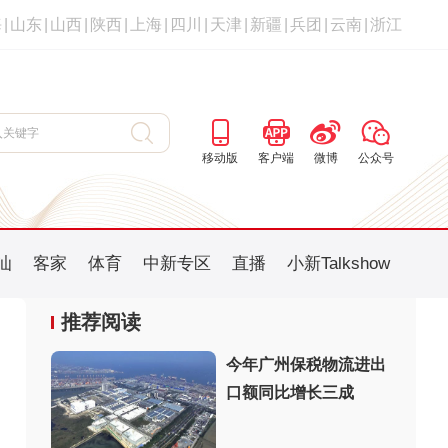
海
|
山东
|
山西
|
陕西
|
上海
|
四川
|
天津
|
新疆
|
兵团
|
云南
|
浙江
移动版
客户端
微博
公众号
汕
客家
体育
中新专区
直播
小新Talkshow
推荐阅读
今年广州保税物流进出
口额同比增长三成