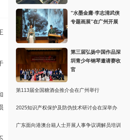
：
“水墨金庸·李志清武侠
专题画展”在广州开展
正
第三届弘扬中国作品深
圳青少年钢琴邀请赛收
于
官
第113届全国糖酒会推介会在广州举行
和
损
2025知识产权保护及防伪技术研讨会在深举办
广东面向港澳台籍人士开展人事争议调解员培训
不