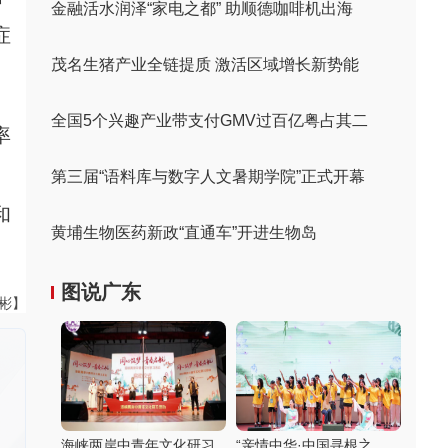
金融活水润泽“家电之都” 助顺德咖啡机出海
症
茂名生猪产业全链提质 激活区域增长新势能
全国5个兴趣产业带支付GMV过百亿粤占其二
率
、
第三届“语料库与数字人文暑期学院”正式开幕
和
黄埔生物医药新政“直通车”开进生物岛
图说广东
伟彬】
海峡两岸中青年文化研习
“亲情中华·中国寻根之