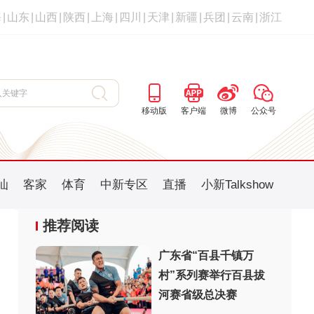
海
|
山东
|
山西
|
陕西
|
上海
|
四川
|
天津
|
新疆
|
兵团
|
云南
|
浙江
移动版
客户端
微博
公众号
汕
客家
体育
中新专区
直播
小新Talkshow
推荐阅读
广东省“百县千镇万
村”系列赛举行百县拔
：
河赛省级总决赛