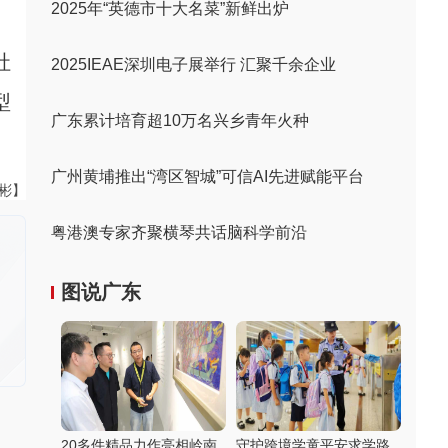
2025年“英德市十大名菜”新鲜出炉
社
2025IEAE深圳电子展举行 汇聚千余企业
型
广东累计培育超10万名兴乡青年火种
广州黄埔推出“湾区智城”可信AI先进赋能平台
伟彬】
粤港澳专家齐聚横琴共话脑科学前沿
图说广东
20多件精品力作亮相岭南
守护跨境学童平安求学路