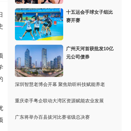
十五运会手球女子组比
日
赛开赛
史
广州天河首获批发10亿
项
元公司债券
学
的
深圳智慧老博会开幕 聚焦助听科技赋能养老
重庆牵手粤企联动大湾区资源赋能农业发展
优
广东将举办百县拔河比赛省级总决赛
项