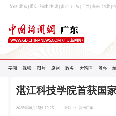
安徽
|
北京
|
重庆
|
福建
|
甘肃
|
贵州
|
广东
|
广西
|
海南
|
河北
|
要闻
视频
图片
原创
政务
大湾区
侨乡
湛江科技学院首获国
2025年09月15日 10:25
来源：中新网广东