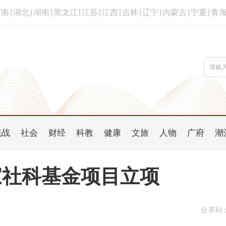
河南
|
湖北
|
湖南
|
黑龙江
|
江苏
|
江西
|
吉林
|
辽宁
|
内蒙古
|
宁夏
|
青
统战
社会
财经
科教
健康
文旅
人物
广府
潮
家社科基金项目立项
分享到