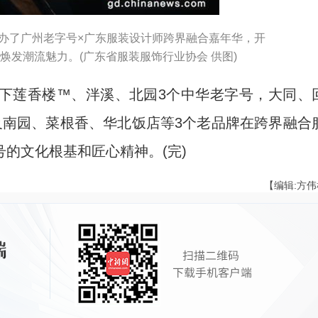
，举办了广州老字号×广东服装设计师跨界融合嘉年华，开
号焕发潮流魅力。(广东省服装服饰行业协会 供图)
莲香楼™、泮溪、北园3个中华老字号，大同、
及南园、菜根香、华北饭店等3个老品牌在跨界融合
的文化根基和匠心精神。(完)
【编辑:方