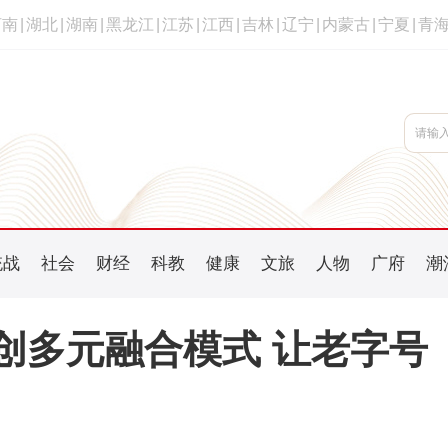
河南
|
湖北
|
湖南
|
黑龙江
|
江苏
|
江西
|
吉林
|
辽宁
|
内蒙古
|
宁夏
|
青
统战
社会
财经
科教
健康
文旅
人物
广府
潮
季创多元融合模式 让老字号