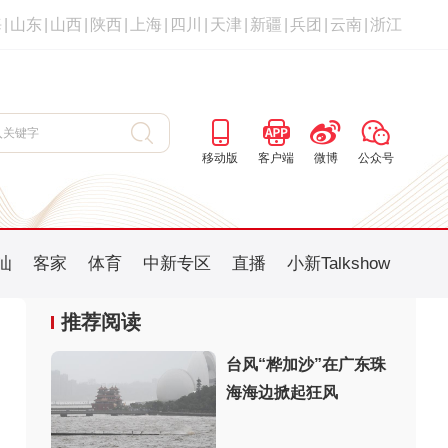
海
|
山东
|
山西
|
陕西
|
上海
|
四川
|
天津
|
新疆
|
兵团
|
云南
|
浙江
移动版
客户端
微博
公众号
汕
客家
体育
中新专区
直播
小新Talkshow
推荐阅读
台风“桦加沙”在广东珠
海海边掀起狂风