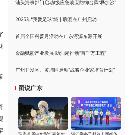
汕头海事部门启动I级应急响应防御台风“桦加沙”
2025年“我爱足球”城市联赛在广州启动
字
首届全国科普月活动在广东河源东源开展
魅
金融赋能产业发展 助汕尾推动“百千万工程”
广州开发区、黄埔区启动“战略企业家培育计划”
策
图说广东
符
现
字
珠海首届中华彩灯嘉年华
湛江举办千村达人新媒体