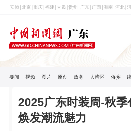
安徽
|
北京
|
重庆
|
福建
|
甘肃
|
贵州
|
广东
|
广西
|
海南
|
河北
|
要闻
视频
图片
原创
政务
大湾区
侨乡
2025广东时装周-秋
焕发潮流魅力