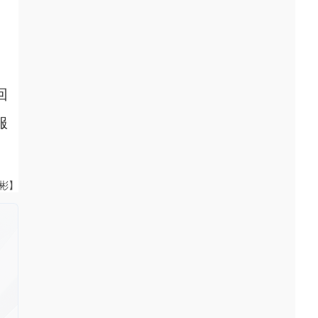
回
服
伟彬】