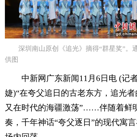
深圳南山原创《追光》摘得“群星奖”。
供图
中新网广东新闻11月6日电 (记者
婕)“在夸父追日的古老东方，追光者
又在时代的海疆激荡”……伴随着鲜
奏，千年神话“夸父逐日”的现代寓