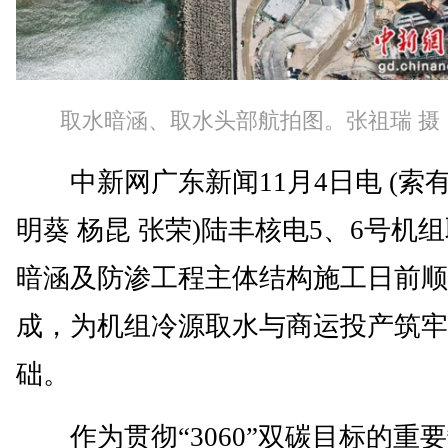
取水暗涵、取水头部航拍图。张祖瑞 摄
中新网广东新闻11月4日电 (索有
明葵 杨昆 张荣)陆丰核电5、6号机
暗涵及防渗工程主体结构施工日前顺
成，为机组冷源取水与商运投产筑牢
础。
作为贯彻“3060”双碳目标的重