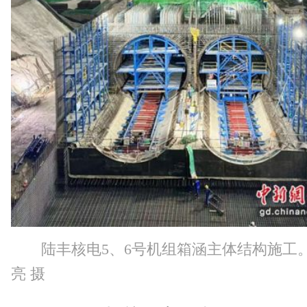
陆丰核电5、6号机组箱涵主体结构施工。
亮 摄