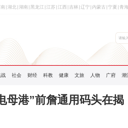
河南
|
湖北
|
湖南
|
黑龙江
|
江苏
|
江西
|
吉林
|
辽宁
|
内蒙古
|
宁夏
|
青
统战
社会
财经
科教
健康
文旅
人物
广府
潮
电母港”前詹通用码头在揭