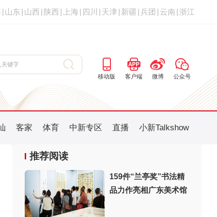
海
|
山东
|
山西
|
陕西
|
上海
|
四川
|
天津
|
新疆
|
兵团
|
云南
|
浙江
移动版
客户端
微博
公众号
汕
客家
体育
中新专区
直播
小新Talkshow
推荐阅读
159件“兰亭奖”书法精
品力作亮相广东美术馆