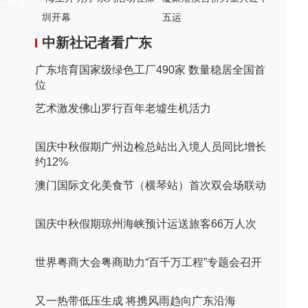
圳开幕
五运
中新社记者看广东
广东培育国家级绿色工厂490家 数量稳居全国首
位
艺术激发佛山罗行百年老墟生机活力
国庆中秋假期广州边检总站出入境人员同比增长
约12%
澳门国际文化美食节（横琴站）首次双会场联动
国庆中秋假期琼州海峡预计运送旅客66万人次
世界粤商大会粤商助力“百千万工程”专题会召开
又一热带低压生成 将携风雨趋向广东沿海