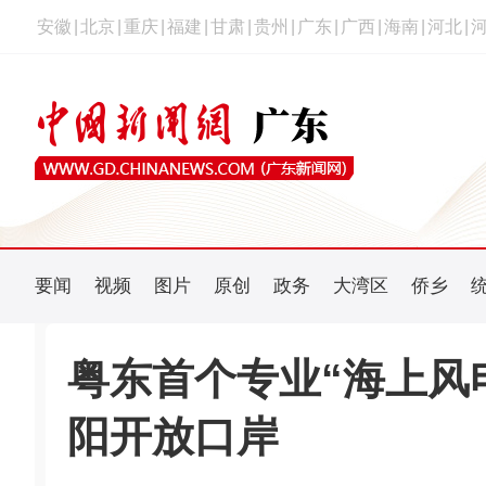
安徽
|
北京
|
重庆
|
福建
|
甘肃
|
贵州
|
广东
|
广西
|
海南
|
河北
|
要闻
视频
图片
原创
政务
大湾区
侨乡
粤东首个专业“海上风
阳开放口岸