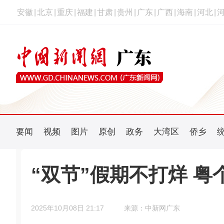
安徽
|
北京
|
重庆
|
福建
|
甘肃
|
贵州
|
广东
|
广西
|
海南
|
河北
|
要闻
视频
图片
原创
政务
大湾区
侨乡
“双节”假期不打烊 
2025年10月08日 21:17
来源：中新网广东