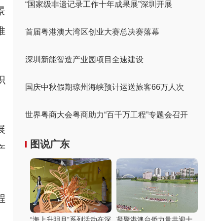
“国家级非遗记录工作十年成果展”深圳开展
景
推
首届粤港澳大湾区创业大赛总决赛落幕
。
深圳新能智造产业园项目全速建设
织
国庆中秋假期琼州海峡预计运送旅客66万人次
世界粤商大会粤商助力“百千万工程”专题会召开
展
图说广东
产
程
“海上升明月”系列活动在深
凝聚港澳台侨力量共迎十