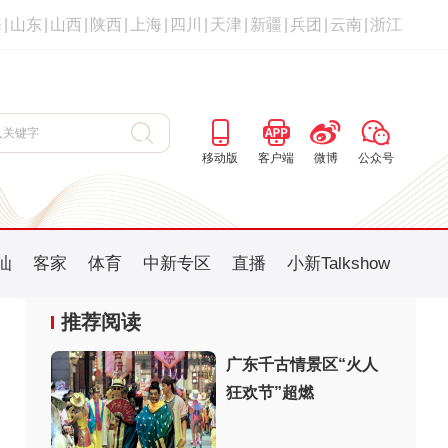
海
|
山东
|
山西
|
陕西
|
上海
|
四川
|
天津
|
新疆
|
兵团
|
云南
|
浙江
移动版
客户端
微博
公众号
汕
客家
体育
中新专区
直播
小新Talkshow
推荐阅读
广东千古情景区“火人
狂欢节”超燃
：