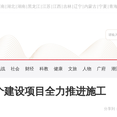
河南
|
湖北
|
湖南
|
黑龙江
|
江苏
|
江西
|
吉林
|
辽宁
|
内蒙古
|
宁夏
|
青
统战
社会
财经
科教
健康
文旅
人物
广府
潮
粤个建设项目全力推进施工
分享到