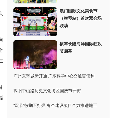
澳门国际文化美食节
项
（横琴站）首次双会场
联动
响
横琴长隆海洋国际狂欢
全
节启幕
在
广州东环城际开通 广东科学中心交通更便利
目
揭阳中山路历史文化街区国庆节开街
端
“双节”假期不打烊 粤个建设项目全力推进施工