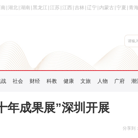
河南
|
湖北
|
湖南
|
黑龙江
|
江苏
|
江西
|
吉林
|
辽宁
|
内蒙古
|
宁夏
|
青
统战
社会
财经
科教
健康
文旅
人物
广府
潮
十年成果展”深圳开展
分享到