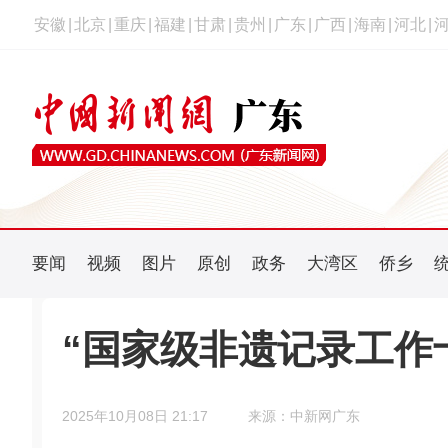
安徽
|
北京
|
重庆
|
福建
|
甘肃
|
贵州
|
广东
|
广西
|
海南
|
河北
|
要闻
视频
图片
原创
政务
大湾区
侨乡
“国家级非遗记录工作
2025年10月08日 21:17
来源：中新网广东