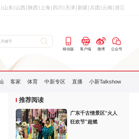
海
|
山东
|
山西
|
陕西
|
上海
|
四川
|
天津
|
新疆
|
兵团
|
云南
|
浙江
移动版
客户端
微博
公众号
汕
客家
体育
中新专区
直播
小新Talkshow
推荐阅读
广东千古情景区“火人
狂欢节”超燃
：