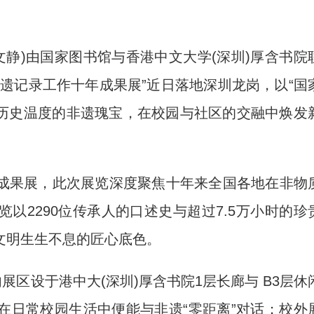
文静)由国家图书馆与香港中文大学(深圳)厚含书院
遗记录工作十年成果展”近日落地深圳龙岗，以“国
着历史温度的非遗瑰宝，在校园与社区的交融中焕发
果展，此次展览深度聚焦十年来全国各地在非物
以2290位传承人的口述史与超过7.5万小时的珍
文明生生不息的匠心底色。
区设于港中大(深圳)厚含书院1层长廊与 B3层休
在日常校园生活中便能与非遗“零距离”对话；校外