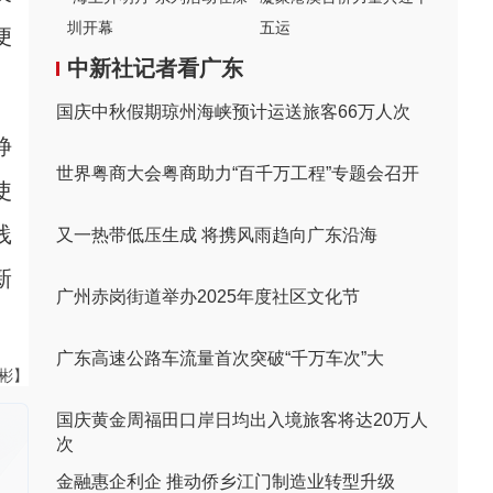
圳开幕
五运
便
中新社记者看广东
国庆中秋假期琼州海峡预计运送旅客66万人次
静
世界粤商大会粤商助力“百千万工程”专题会召开
使
践
又一热带低压生成 将携风雨趋向广东沿海
新
广州赤岗街道举办2025年度社区文化节
广东高速公路车流量首次突破“千万车次”大
伟彬】
国庆黄金周福田口岸日均出入境旅客将达20万人
次
金融惠企利企 推动侨乡江门制造业转型升级