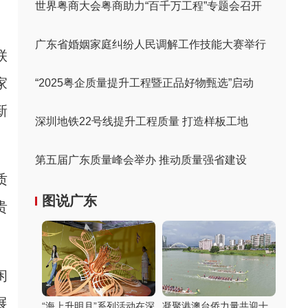
世界粤商大会粤商助力“百千万工程”专题会召开
广东省婚姻家庭纠纷人民调解工作技能大赛举行
联
家
“2025粤企质量提升工程暨正品好物甄选”启动
新
深圳地铁22号线提升工程质量 打造样板工地
第五届广东质量峰会举办 推动质量强省建设
质
图说广东
贵
闲
展
“海上升明月”系列活动在深
凝聚港澳台侨力量共迎十