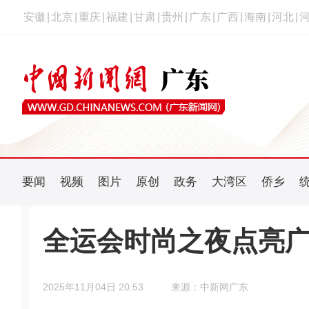
安徽
|
北京
|
重庆
|
福建
|
甘肃
|
贵州
|
广东
|
广西
|
海南
|
河北
|
要闻
视频
图片
原创
政务
大湾区
侨乡
全运会时尚之夜点亮广
2025年11月04日 20:53
来源：中新网广东