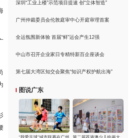
深圳“工业上楼”示范项目提速 创“立体智造”
海
广州仲裁委员会伦敦庭审中心开庭审理首案
全运氛围新体验 首届“鲜”运会产生12强
广
中山市召开企业家日专精特新百企座谈会
尚
第七届大湾区知交会聚焦“知识产权护航出海”
为
图说广东
衫
腰
“我爱足球”城市联赛在广州
第二届荔港澳少儿绘画大