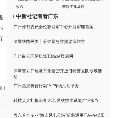
收官
赛颁奖礼举行
中新社记者看广东
程
广州仲裁委员会伦敦庭审中心开庭审理首案
韩
芬
深圳铁路民警十分钟紧急救援患病旅客
广州白云国际机场T3航站楼启用
。
深圳警方开展常态化警营开放日特警支队专场活
动
广州基层科普行动“AI”专场活动举办
伟彬】
科技尖兵扎根南粤大地 硬核技术赋能产业振兴
粤东首个专业“海上风电母港”前詹通用码头在揭阳