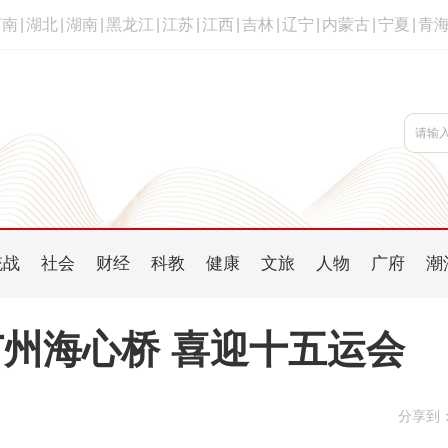
河南
|
湖北
|
湖南
|
黑龙江
|
江苏
|
江西
|
吉林
|
辽宁
|
内蒙古
|
宁夏
|
青
统战
社会
财经
科教
健康
文旅
人物
广府
潮
州海心桥 喜迎十五运会
分享到