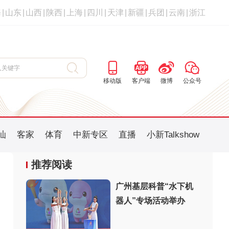
海
|
山东
|
山西
|
陕西
|
上海
|
四川
|
天津
|
新疆
|
兵团
|
云南
|
浙江
移动版
客户端
微博
公众号
汕
客家
体育
中新专区
直播
小新Talkshow
推荐阅读
广州基层科普“水下机
器人”专场活动举办
：