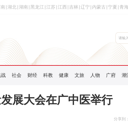
河南
|
湖北
|
湖南
|
黑龙江
|
江苏
|
江西
|
吉林
|
辽宁
|
内蒙古
|
宁夏
|
青
统战
社会
财经
科教
健康
文旅
人物
广府
潮
量发展大会在广中医举行
分享到