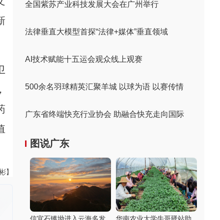
文
全国紫苏产业科技发展大会在广州举行
新
法律垂直大模型首探“法律+媒体”垂直领域
AI技术赋能十五运会观众线上观赛
卫
500余名羽球精英汇聚羊城 以球为语 以赛传情
，
药
广东省终端快充行业协会 助融合快充走向国际
值
图说广东
伟彬】
信宜石镬坳进入云海多发
华南农业大学牛哥驿站助