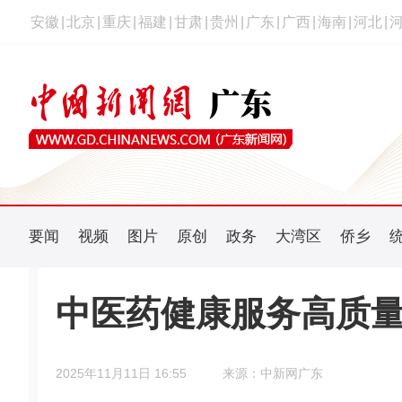
安徽
|
北京
|
重庆
|
福建
|
甘肃
|
贵州
|
广东
|
广西
|
海南
|
河北
|
要闻
视频
图片
原创
政务
大湾区
侨乡
中医药健康服务高质
2025年11月11日 16:55
来源：中新网广东