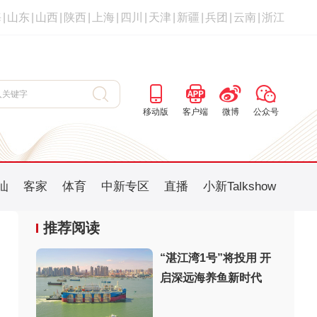
海
|
山东
|
山西
|
陕西
|
上海
|
四川
|
天津
|
新疆
|
兵团
|
云南
|
浙江
移动版
客户端
微博
公众号
汕
客家
体育
中新专区
直播
小新Talkshow
推荐阅读
“湛江湾1号”将投用 开
启深远海养鱼新时代
：