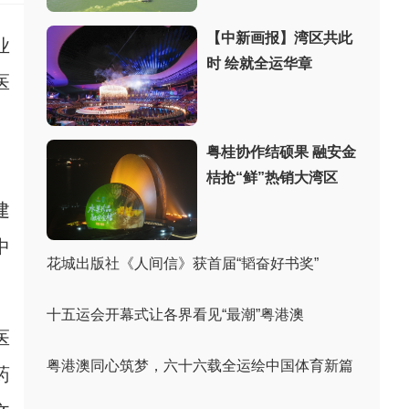
【中新画报】湾区共此
业
时 绘就全运华章
医
粤桂协作结硕果 融安金
、
桔抢“鲜”热销大湾区
建
中
花城出版社《人间信》获首届“韬奋好书奖”
十五运会开幕式让各界看见“最潮”粤港澳
医
粤港澳同心筑梦，六十六载全运绘中国体育新篇
药