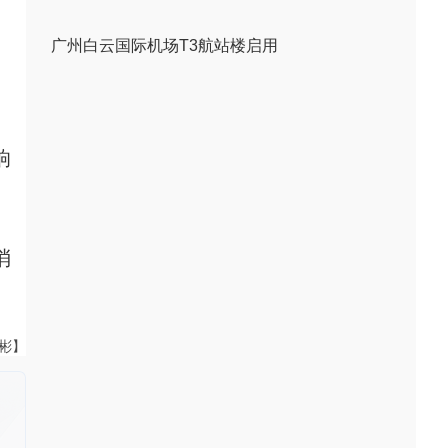
广州白云国际机场T3航站楼启用
响
消
伟彬】