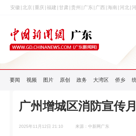
安徽
|
北京
|
重庆
|
福建
|
甘肃
|
贵州
|
广东
|
广西
|
海南
|
河北
|
要闻
视频
图片
原创
政务
大湾区
侨乡
广州增城区消防宣传
2025年11月12日 21:10
来源：中新网广东