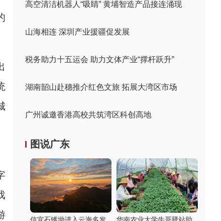
高空清洁机器人“吸睛” 黄埔智造产品接连涌现
的
山海相连 深圳产业援疆促发展
税务助力十五运会 助力文体产业“撑杆跃升”
出
统
湖南韶山赴穗推介红色文旅 拓展大湾区市场
城
广州诚邀香港高校共筑湾区科创高地
》
图说广东
字
戏
游
信宜石镬坳进入云海多发
华南农业大学牛哥驿站助