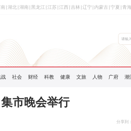
河南
|
湖北
|
湖南
|
黑龙江
|
江苏
|
江西
|
吉林
|
辽宁
|
内蒙古
|
宁夏
|
青
统战
社会
财经
科教
健康
文旅
人物
广府
潮
月集市晚会举行
分享到