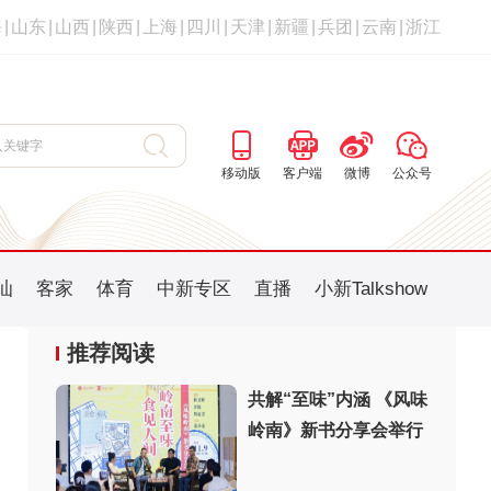
海
|
山东
|
山西
|
陕西
|
上海
|
四川
|
天津
|
新疆
|
兵团
|
云南
|
浙江
移动版
客户端
微博
公众号
汕
客家
体育
中新专区
直播
小新Talkshow
推荐阅读
共解“至味”内涵 《风味
岭南》新书分享会举行
：