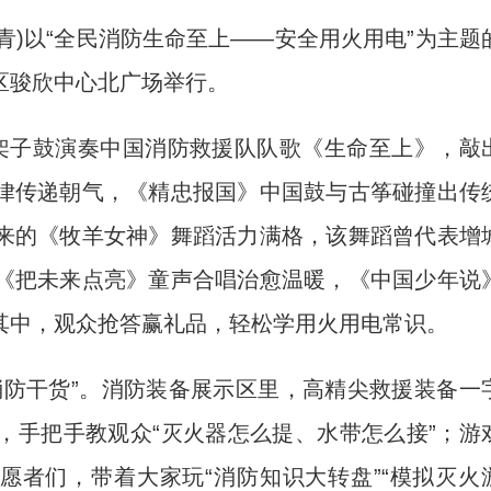
青)以“全民消防生命至上——安全用火用电”为主题
区骏欣中心北广场举行。
子鼓演奏中国消防救援队队歌《生命至上》，敲
律传递朝气，《精忠报国》中国鼓与古筝碰撞出传
来的《牧羊女神》舞蹈活力满格，该舞蹈曾代表增
《把未来点亮》童声合唱治愈温暖，《中国少年说
其中，观众抢答赢礼品，轻松学用火用电常识。
防干货”。消防装备展示区里，高精尖救援装备一
，手把手教观众“灭火器怎么提、水带怎么接”；游
愿者们，带着大家玩“消防知识大转盘”“模拟灭火