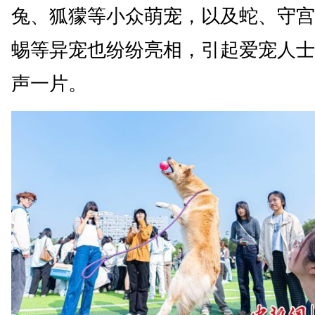
兔、狐獴等小众萌宠，以及蛇、守宫
蜴等异宠也纷纷亮相，引起爱宠人士
声一片。