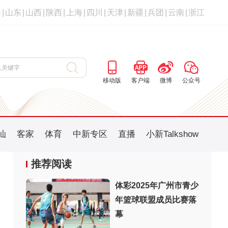
海
|
山东
|
山西
|
陕西
|
上海
|
四川
|
天津
|
新疆
|
兵团
|
云南
|
浙江
移动版
客户端
微博
公众号
汕
客家
体育
中新专区
直播
小新Talkshow
推荐阅读
体彩2025年广州市青少
年篮球联盟成员比赛落
：
幕