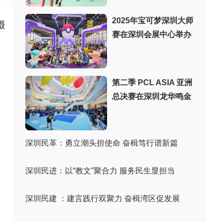
2025年宝可梦深圳大师
摄
赛在深圳会展中心举办
第二季 PCL ASIA 亚洲
总决赛在深圳龙华鸣金
深圳民革：勇立潮头担使命 奋楫笃行谱新篇
深圳民进：以“教文”聚合力 服务民生显担当
深圳民建 ：建言践行双聚力 奋楫湾区促发展