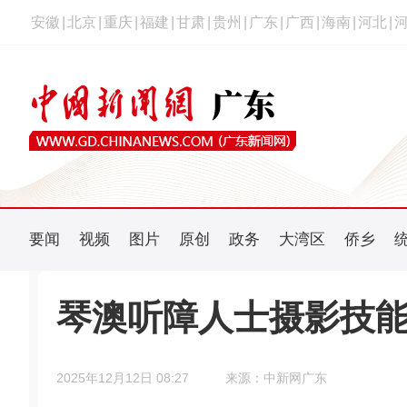
安徽
|
北京
|
重庆
|
福建
|
甘肃
|
贵州
|
广东
|
广西
|
海南
|
河北
|
要闻
视频
图片
原创
政务
大湾区
侨乡
琴澳听障人士摄影技
2025年12月12日 08:27
来源：中新网广东