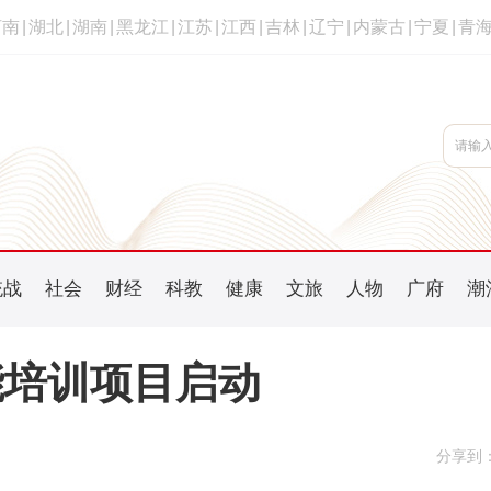
河南
|
湖北
|
湖南
|
黑龙江
|
江苏
|
江西
|
吉林
|
辽宁
|
内蒙古
|
宁夏
|
青
统战
社会
财经
科教
健康
文旅
人物
广府
潮
能培训项目启动
分享到