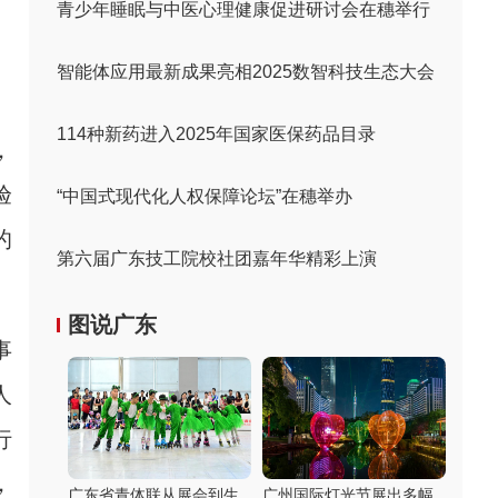
青少年睡眠与中医心理健康促进研讨会在穗举行
智能体应用最新成果亮相2025数智科技生态大会
114种新药进入2025年国家医保药品目录
，
验
“中国式现代化人权保障论坛”在穗举办
的
第六届广东技工院校社团嘉年华精彩上演
图说广东
事
人
行
，
广东省青体联从展会到生
广州国际灯光节展出多幅