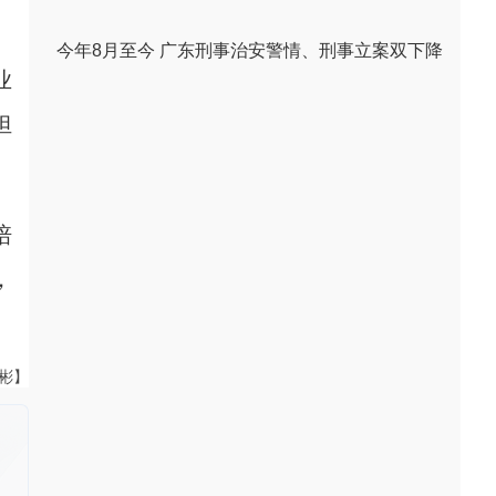
今年8月至今 广东刑事治安警情、刑事立案双下降
业
担
培
，
伟彬】