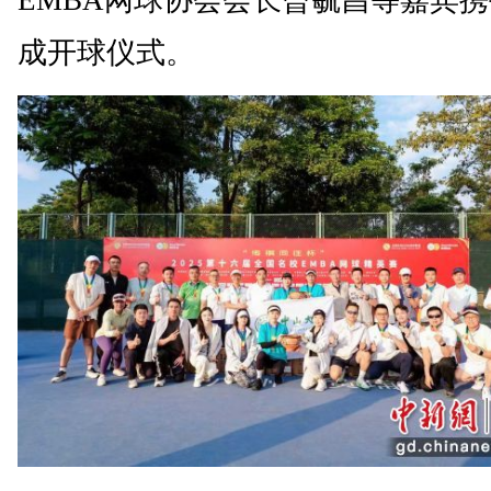
EMBA网球协会会长曾毓昌等嘉宾
成开球仪式。