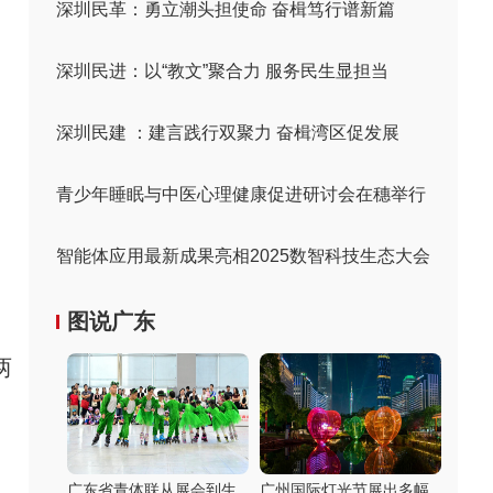
深圳民革：勇立潮头担使命 奋楫笃行谱新篇
深圳民进：以“教文”聚合力 服务民生显担当
深圳民建 ：建言践行双聚力 奋楫湾区促发展
青少年睡眠与中医心理健康促进研讨会在穗举行
智能体应用最新成果亮相2025数智科技生态大会
图说广东
两
广东省青体联从展会到生
广州国际灯光节展出多幅