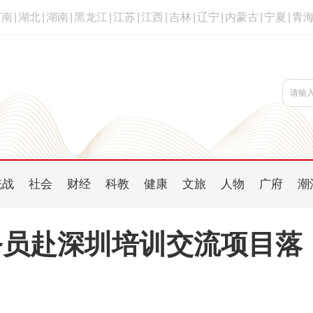
河南
|
湖北
|
湖南
|
黑龙江
|
江苏
|
江西
|
吉林
|
辽宁
|
内蒙古
|
宁夏
|
青
统战
社会
财经
科教
健康
文旅
人物
广府
潮
务员赴深圳培训交流项目落