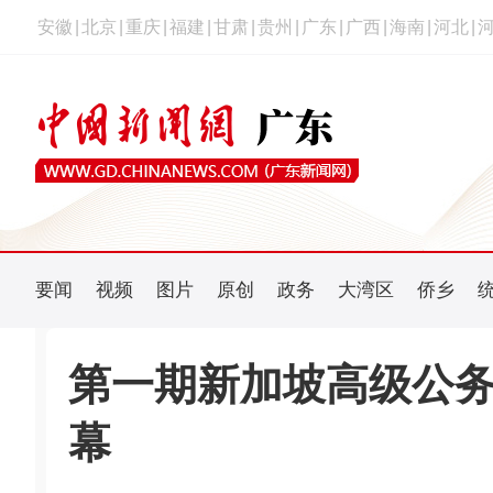
安徽
|
北京
|
重庆
|
福建
|
甘肃
|
贵州
|
广东
|
广西
|
海南
|
河北
|
要闻
视频
图片
原创
政务
大湾区
侨乡
第一期新加坡高级公
幕