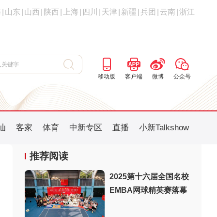
海
|
山东
|
山西
|
陕西
|
上海
|
四川
|
天津
|
新疆
|
兵团
|
云南
|
浙江
移动版
客户端
微博
公众号
汕
客家
体育
中新专区
直播
小新Talkshow
推荐阅读
2025第十六届全国名校
EMBA网球精英赛落幕