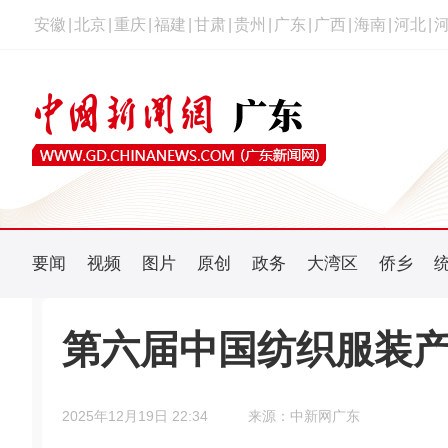
安徽
|
北京
|
重庆
|
福建
|
甘肃
|
贵州
|
广东
|
广西
|
海南
|
河北
|
要闻
视频
图片
原创
政务
大湾区
侨乡
第六届中国纺织服装
2025年12月19日 22:34
来源：中新网广东