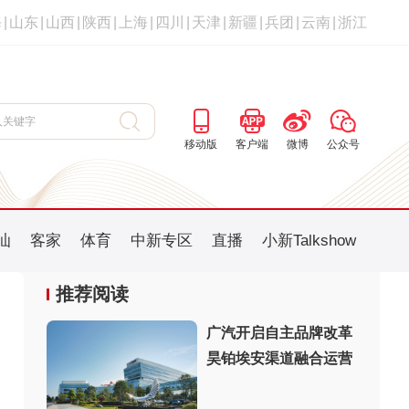
海
|
山东
|
山西
|
陕西
|
上海
|
四川
|
天津
|
新疆
|
兵团
|
云南
|
浙江
移动版
客户端
微博
公众号
汕
客家
体育
中新专区
直播
小新Talkshow
推荐阅读
广汽开启自主品牌改革
昊铂埃安渠道融合运营
：