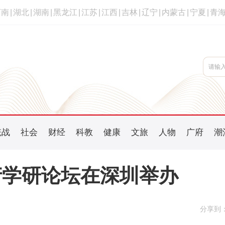
河南
|
湖北
|
湖南
|
黑龙江
|
江苏
|
江西
|
吉林
|
辽宁
|
内蒙古
|
宁夏
|
青
统战
社会
财经
科教
健康
文旅
人物
广府
潮
产学研论坛在深圳举办
分享到