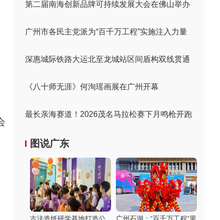
第二届南海创新品牌可持续发展大会在佛山举办
广州市各民主党派为“百千万工程”实施注入力量
深惠城际铁路大运北至龙城站区间盾构双线贯通
《八十师无涯》何洵瑶画展在广州开幕
最长亲海赛道！2026茂名马拉松赛下月鸣枪开跑
会
图说广东
古法造纸研学基地打造公
广州石湖：“百千万工程”里