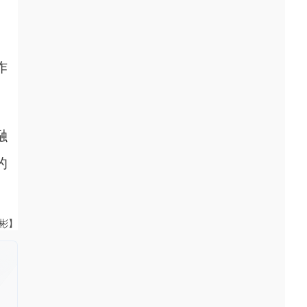
作
融
的
伟彬】