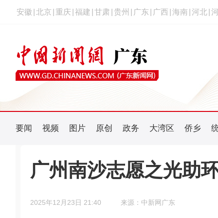
安徽
|
北京
|
重庆
|
福建
|
甘肃
|
贵州
|
广东
|
广西
|
海南
|
河北
|
要闻
视频
图片
原创
政务
大湾区
侨乡
广州南沙志愿之光助环
2025年12月23日 21:40
来源：中新网广东