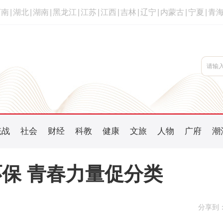
河南
|
湖北
|
湖南
|
黑龙江
|
江苏
|
江西
|
吉林
|
辽宁
|
内蒙古
|
宁夏
|
青
统战
社会
财经
科教
健康
文旅
人物
广府
潮
保 青春力量促分类
分享到