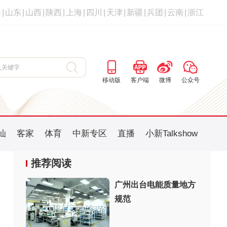
海
|
山东
|
山西
|
陕西
|
上海
|
四川
|
天津
|
新疆
|
兵团
|
云南
|
浙江
移动版
客户端
微博
公众号
汕
客家
体育
中新专区
直播
小新Talkshow
推荐阅读
广州出台电能质量地方
规范
：