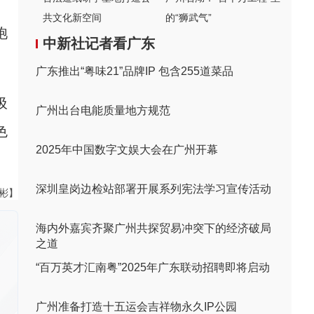
共文化新空间
的“狮武气”
饱
中新社记者看广东
广东推出“粤味21”品牌IP 包含255道菜品
圾
广州出台电能质量地方规范
色
2025年中国数字文娱大会在广州开幕
深圳皇岗边检站部署开展系列宪法学习宣传活动
伟彬】
海内外嘉宾齐聚广州共探贸易冲突下的经济破局
之道
“百万英才汇南粤”2025年广东联动招聘即将启动
广州准备打造十五运会吉祥物永久IP公园