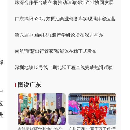
珠深合作平台成立 将推动珠海深圳产业协同发展
广东揭阳520万方原油商业储备库实现满库容运营
第六届中国纺织服装产学研论坛在深圳举办
南航“智慧出行管家”智能体在穗正式发布
解
深圳地铁13号线二期北延工程全线完成热滑试验
图说广东
中
垃
进
古法造纸研学基地打造公
广州石湖：“百千万工程”里