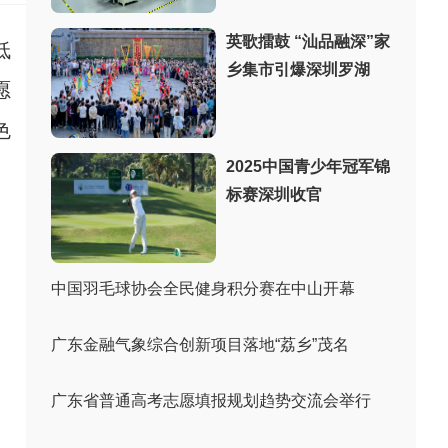
英歌擂鼓 “汕品融深”家
低
乡集市引爆深圳罗湖
愿
色
2025中国青少年冠军锦
标赛深圳收官
中国羽毛球协会全民健身积分赛在中山开幕
广东金融气象综合创新项目落地“荔乡”茂名
广东省普通高考志愿填报规划趋势交流会举行