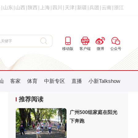
海
|
山东
|
山西
|
陕西
|
上海
|
四川
|
天津
|
新疆
|
兵团
|
云南
|
浙江
移动版
客户端
微博
公众号
汕
客家
体育
中新专区
直播
小新Talkshow
推荐阅读
广州500组家庭在阳光
下奔跑
：