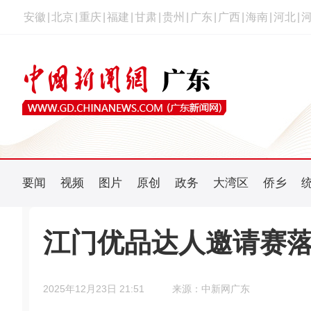
安徽
|
北京
|
重庆
|
福建
|
甘肃
|
贵州
|
广东
|
广西
|
海南
|
河北
|
要闻
视频
图片
原创
政务
大湾区
侨乡
江门优品达人邀请赛落
2025年12月23日 21:51
来源：中新网广东