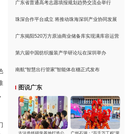
广东省普通高考志愿填报规划趋势交流会举行
珠深合作平台成立 将推动珠海深圳产业协同发展
广东揭阳520万方原油商业储备库实现满库容运营
第六届中国纺织服装产学研论坛在深圳举办
南航“智慧出行管家”智能体在穗正式发布
色
推
图说广东
，
门
古法造纸研学基地打造公
广州石湖：“百千万工程”里