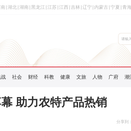
河南
|
湖北
|
湖南
|
黑龙江
|
江苏
|
江西
|
吉林
|
辽宁
|
内蒙古
|
宁夏
|
青
统战
社会
财经
科教
健康
文旅
人物
广府
潮
幕 助力农特产品热销
分享到