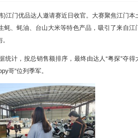
景伟)江门优品达人邀请赛近日收官。大赛聚焦江门本
生蚝、蚝油、台山大米等特色产品，吸引了来自江
与。
统计，按总销售额排序，最终由达人“粤探”夺得
ppy哥”位列季军。