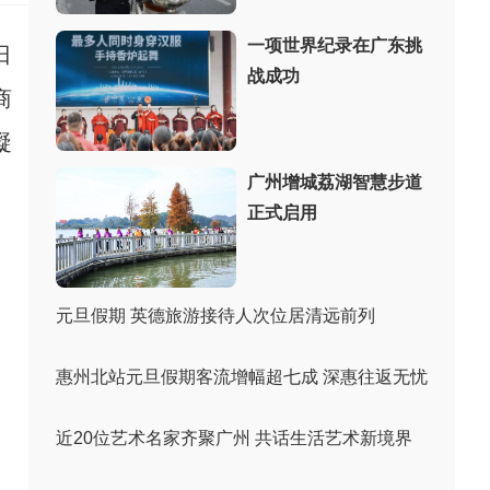
一项世界纪录在广东挑
日
战成功
商
凝
广州增城荔湖智慧步道
正式启用
元旦假期 英德旅游接待人次位居清远前列
惠州北站元旦假期客流增幅超七成 深惠往返无忧
近20位艺术名家齐聚广州 共话生活艺术新境界