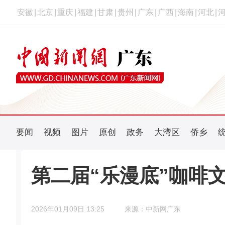
安徽
|
北京
|
重庆
|
福建
|
甘肃
|
贵州
|
广东
|
广西
|
海南
|
河北
|
要闻
视频
图片
原创
政务
大湾区
侨乡
第二届“乐漫底”咖啡
2026年01月09日 13:25
来源：中新网广东