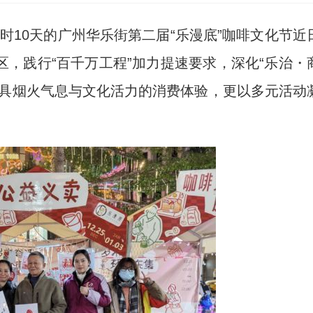
时10天的广州华乐街第二届“乐漫底”咖啡文化节近
，践行“百千万工程”加力提速要求，深化“乐治・
兼具烟火气息与文化活力的消费体验，更以多元活动