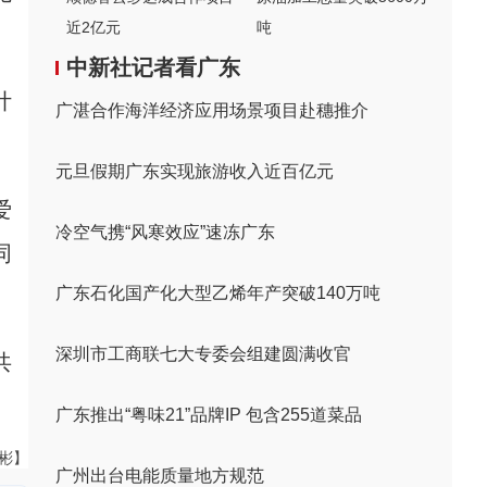
近2亿元
吨
中新社记者看广东
计
广湛合作海洋经济应用场景项目赴穗推介
元旦假期广东实现旅游收入近百亿元
爱
冷空气携“风寒效应”速冻广东
同
广东石化国产化大型乙烯年产突破140万吨
深圳市工商联七大专委会组建圆满收官
共
广东推出“粤味21”品牌IP 包含255道菜品
伟彬】
广州出台电能质量地方规范