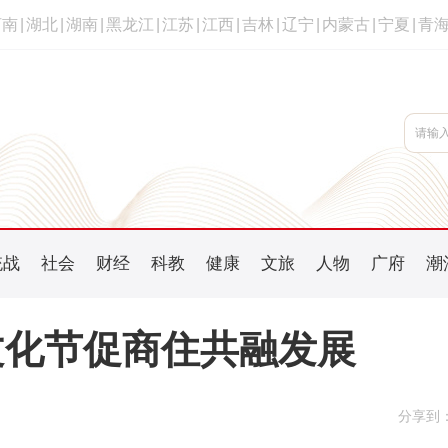
河南
|
湖北
|
湖南
|
黑龙江
|
江苏
|
江西
|
吉林
|
辽宁
|
内蒙古
|
宁夏
|
青
统战
社会
财经
科教
健康
文旅
人物
广府
潮
文化节促商住共融发展
分享到