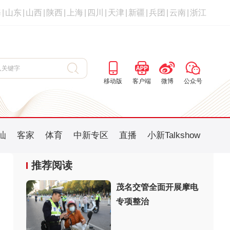
海
|
山东
|
山西
|
陕西
|
上海
|
四川
|
天津
|
新疆
|
兵团
|
云南
|
浙江
移动版
客户端
微博
公众号
汕
客家
体育
中新专区
直播
小新Talkshow
推荐阅读
茂名交管全面开展摩电
专项整治
：