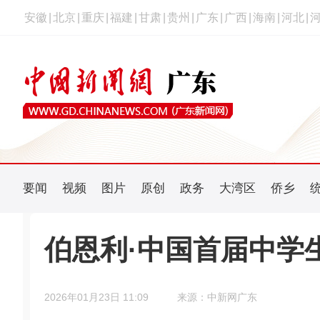
安徽
|
北京
|
重庆
|
福建
|
甘肃
|
贵州
|
广东
|
广西
|
海南
|
河北
|
要闻
视频
图片
原创
政务
大湾区
侨乡
伯恩利·中国首届中学
2026年01月23日 11:09
来源：中新网广东