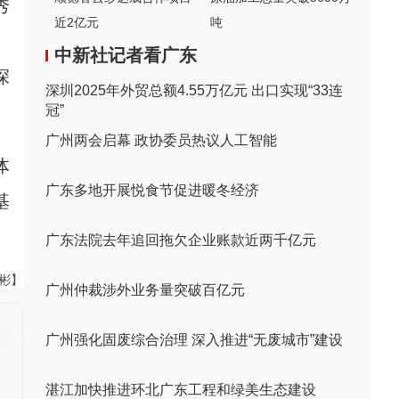
秀
近2亿元
吨
。
中新社记者看广东
深
深圳2025年外贸总额4.55万亿元 出口实现“33连
冠”
广州两会启幕 政协委员热议人工智能
体
广东多地开展悦食节促进暖冬经济
基
广东法院去年追回拖欠企业账款近两千亿元
伟彬】
广州仲裁涉外业务量突破百亿元
广州强化固废综合治理 深入推进“无废城市”建设
湛江加快推进环北广东工程和绿美生态建设