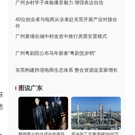
广州乡村学子体验播音魅力 增强表达自信
40位创业者与电商从业者赴东莞开展产业对接合
作
广州黄埔在城中村改造中推行房票安置模式
广州粤剧院公布马年新春“粤剧贺岁档”
东莞构建跨境电商生态体系 整合资源促卖家增长
图说广东
获
恩
顺德香云纱达成合作项目
原油加工总量突破5600万