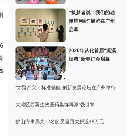
“筑梦者说：我们的动
州
漫星河纪”展览在广州
启幕
6
2026年从化首届“流溪
龄
烟渚”新春灯会启幕
选
“才聚产兴・标准领航”创新发展论坛在广州举行
大湾区西翼生物医药集群再添“强引擎”
佛山海事局为12名船员追回欠薪近48万元