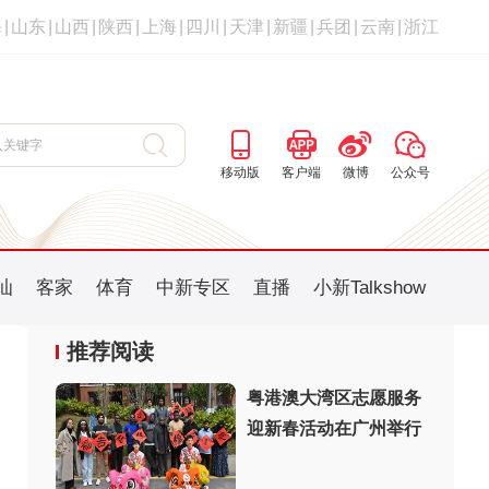
海
|
山东
|
山西
|
陕西
|
上海
|
四川
|
天津
|
新疆
|
兵团
|
云南
|
浙江
移动版
客户端
微博
公众号
汕
客家
体育
中新专区
直播
小新Talkshow
推荐阅读
粤港澳大湾区志愿服务
迎新春活动在广州举行
：