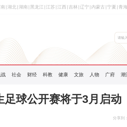
河南
|
湖北
|
湖南
|
黑龙江
|
江苏
|
江西
|
吉林
|
辽宁
|
内蒙古
|
宁夏
|
青
统战
社会
财经
科教
健康
文旅
人物
广府
潮
生足球公开赛将于3月启动
分享到