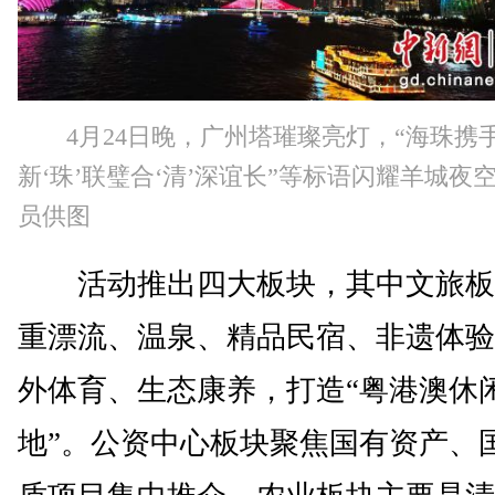
4月24日晚，广州塔璀璨亮灯，“海珠携
新‘珠’联璧合‘清’深谊长”等标语闪耀羊城夜
员供图
活动推出四大板块，其中文旅板
重漂流、温泉、精品民宿、非遗体验
外体育、生态康养，打造“粤港澳休
地”。公资中心板块聚焦国有资产、