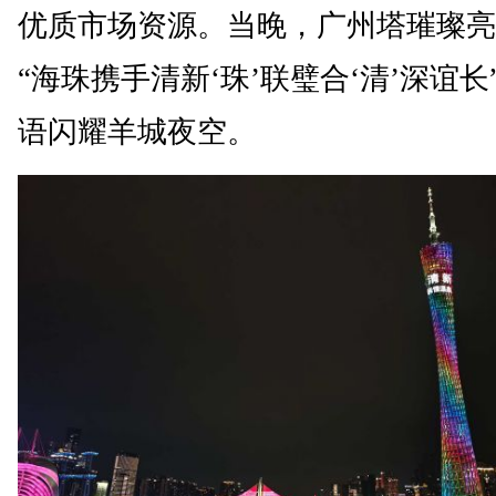
优质市场资源。当晚，广州塔璀璨亮
“海珠携手清新‘珠’联璧合‘清’深谊长
语闪耀羊城夜空。