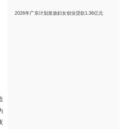
2026年广东计划发放妇女创业贷款1.36亿元
造
为
夜