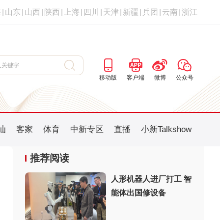
海
|
山东
|
山西
|
陕西
|
上海
|
四川
|
天津
|
新疆
|
兵团
|
云南
|
浙江
移动版
客户端
微博
公众号
汕
客家
体育
中新专区
直播
小新Talkshow
推荐阅读
人形机器人进厂打工 智
能体出国修设备
：