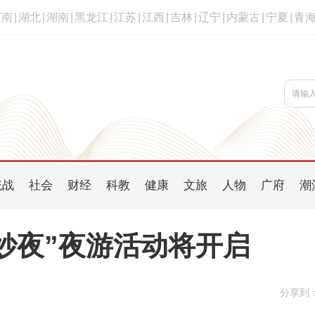
河南
|
湖北
|
湖南
|
黑龙江
|
江苏
|
江西
|
吉林
|
辽宁
|
内蒙古
|
宁夏
|
青
统战
社会
财经
科教
健康
文旅
人物
广府
潮
妙夜”夜游活动将开启
分享到