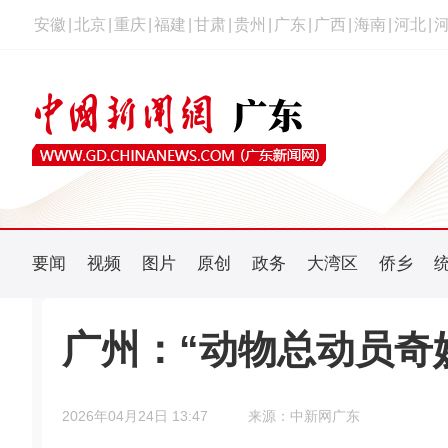
安徽
|
北京
|
重庆
|
福建
|
甘肃
|
贵州
|
广东
|
广西
|
海南
|
河北
|
要闻
视频
图片
原创
政务
大湾区
侨乡
广州：“动物总动员奇
2026年04月24日 13:47
来源：中新网广东