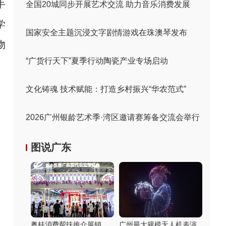
手
全国20城同步开展艺术交流 助力音乐消费发展
学
国家安全主题沉浸文字剧情游戏在珠澳琴发布
物
“广货行天下”夏季行动陶瓷产业专场启动
文化铸魂 技术赋能：打造乡村振兴“华农范式”
2026广州银龄艺术季·湾区邀请赛筹备交流会举行
图说广东
粤桂消费帮扶推介展销
广州最大规模无人机表演