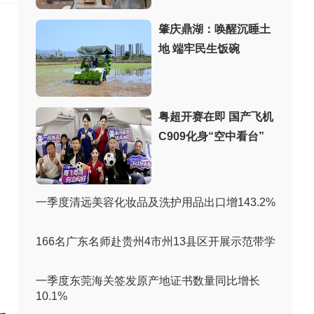
肇庆鼎湖：唤醒沉睡土
地 端牢民生饭碗
粤超开赛在即 国产飞机
C909化身“空中看台”
一季度清远美容化妆品及洗护用品出口增143.2%
166名广东名师赴贵州4市州13县区开展示范带学
一季度东莞海关签发原产地证书数量同比增长
10.1%