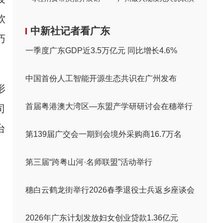
软
中新社记者看广东
巧
一季度广东GDP近3.5万亿元 同比增长4.6%
中国首份人工智能开源生态共识在广州发布
形
首届粤港澳大湾区—东盟产学研研讨会在穗举行
司
台
第139届广交会一期到会境外采购商16.7万名
第三届“跨粤山河·名师联盟”活动举行
穗白云鹤龙街举行2026春季退役士兵返乡座谈会
2026年广东计划发放妇女创业贷款1.36亿元