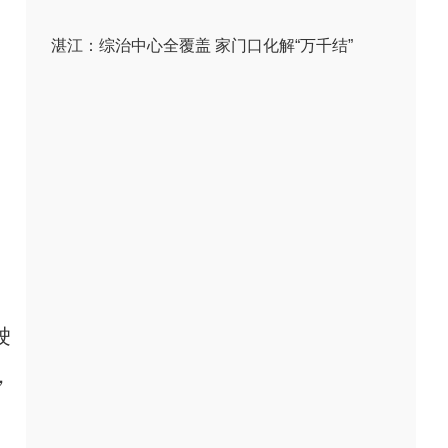
湛江：综治中心全覆盖 家门口化解“万千结”
驶
，