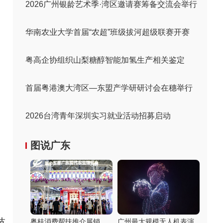
2026广州银龄艺术季·湾区邀请赛筹备交流会举行
华南农业大学首届“农超”班级拔河超级联赛开赛
粤高企协组织山梨糖醇智能加氢生产相关鉴定
首届粤港澳大湾区—东盟产学研研讨会在穗举行
2026台湾青年深圳实习就业活动招募启动
图说广东
技
粤桂消费帮扶推介展销
广州最大规模无人机表演