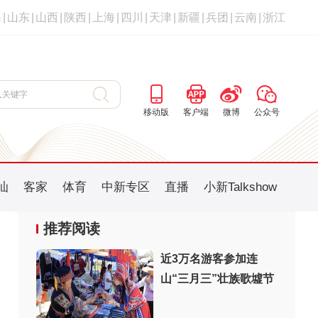
海
|
山东
|
山西
|
陕西
|
上海
|
四川
|
天津
|
新疆
|
兵团
|
云南
|
浙江
移动版
客户端
微博
公众号
汕
客家
体育
中新专区
直播
小新Talkshow
推荐阅读
近3万名游客参加连
山“三月三”壮族歌墟节