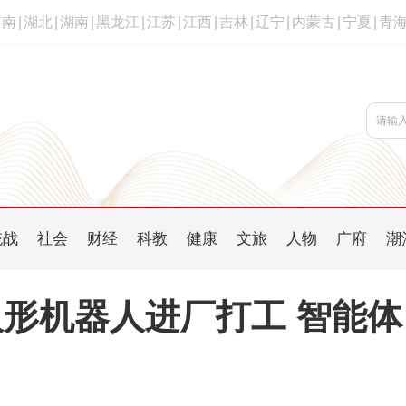
河南
|
湖北
|
湖南
|
黑龙江
|
江苏
|
江西
|
吉林
|
辽宁
|
内蒙古
|
宁夏
|
青
统战
社会
财经
科教
健康
文旅
人物
广府
潮
人形机器人进厂打工 智能体