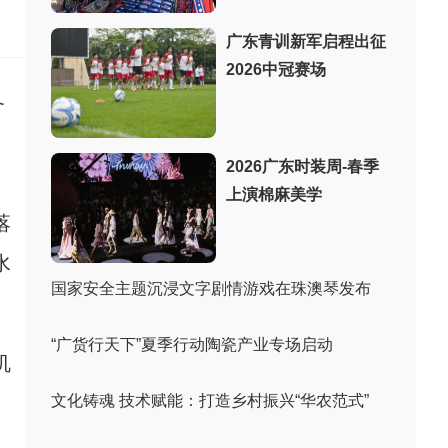
：
广东青训新军启程出征
2026中冠赛场
备
2026广东时装周-春季
上演棉麻美学
落
水
国家安全主题沉浸文字剧情游戏在珠澳琴发布
“广货行天下”夏季行动陶瓷产业专场启动
机
文化铸魂 技术赋能：打造乡村振兴“华农范式”