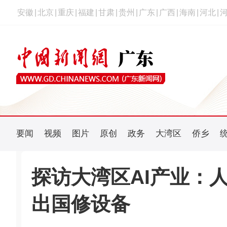
安徽
|
北京
|
重庆
|
福建
|
甘肃
|
贵州
|
广东
|
广西
|
海南
|
河北
|
要闻
视频
图片
原创
政务
大湾区
侨乡
探访大湾区AI产业：
出国修设备