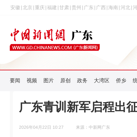
安徽
|
北京
|
重庆
|
福建
|
甘肃
|
贵州
|
广东
|
广西
|
海南
|
河北
|
要闻
视频
图片
原创
政务
大湾区
侨乡
广东青训新军启程出征
2026年04月22日 10:27
来源：中新网广东