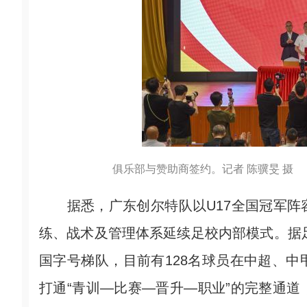
俱乐部与赞助商签约。记者 陈骥旻 摄
据悉，广东创尔特队以U17全国冠军阵
练、战术及管理体系延续足校内部模式。据足
国字号梯队，目前有128名球员在中超、
打通“青训—比赛—晋升—职业”的完整通