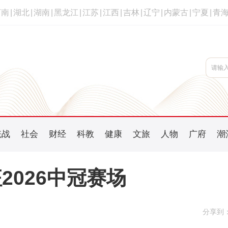
河南
|
湖北
|
湖南
|
黑龙江
|
江苏
|
江西
|
吉林
|
辽宁
|
内蒙古
|
宁夏
|
青
统战
社会
财经
科教
健康
文旅
人物
广府
潮
2026中冠赛场
分享到