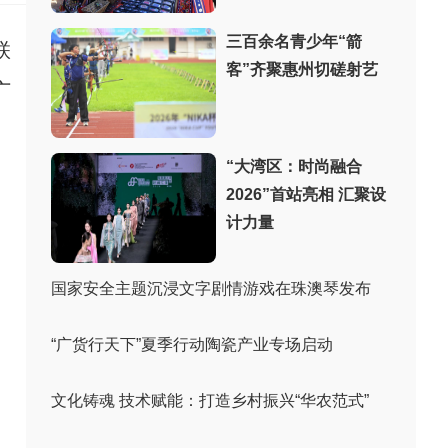
三百余名青少年“箭
联
客”齐聚惠州切磋射艺
广
“大湾区：时尚融合
2026”首站亮相 汇聚设
计力量
国家安全主题沉浸文字剧情游戏在珠澳琴发布
“广货行天下”夏季行动陶瓷产业专场启动
文化铸魂 技术赋能：打造乡村振兴“华农范式”