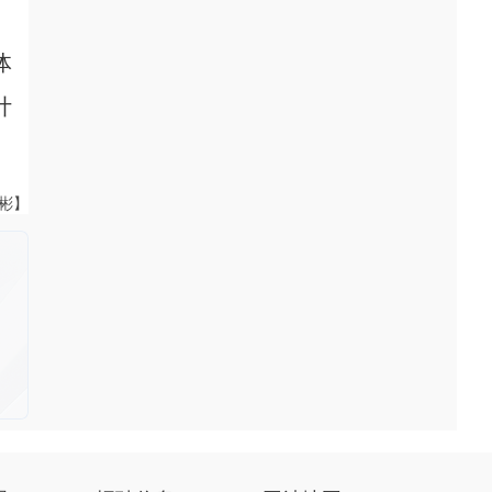
体
计
伟彬】