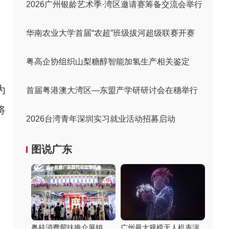
2026广州银龄艺术季·湾区邀请赛筹备交流会举行
华南农业大学首届“农超”班级拔河超级联赛开赛
粤高企协组织山梨糖醇智能加氢生产相关鉴定
为
首届粤港澳大湾区—东盟产学研研讨会在穗举行
将
2026台湾青年深圳实习就业活动招募启动
图说广东
粤桂消费帮扶推介展销
广州最大规模无人机表演