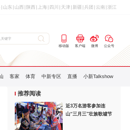
海
|
山东
|
山西
|
陕西
|
上海
|
四川
|
天津
|
新疆
|
兵团
|
云南
|
浙江
移动版
客户端
微博
公众号
汕
客家
体育
中新专区
直播
小新Talkshow
推荐阅读
近3万名游客参加连
山“三月三”壮族歌墟节
：