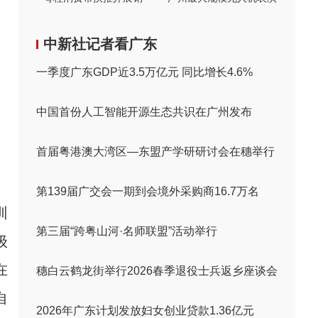
中新社记者看广东
一季度广东GDP近3.5万亿元 同比增长4.6%
中国首份人工智能开源生态共识在广州发布
首届粤港澳大湾区—东盟产学研研讨会在穗举行
第139届广交会一期到会境外采购商16.7万名
训
第三届“跨粤山河·名师联盟”活动举行
级
在
穗白云鹤龙街举行2026春季退役士兵返乡座谈会
自
2026年广东计划发放妇女创业贷款1.36亿元