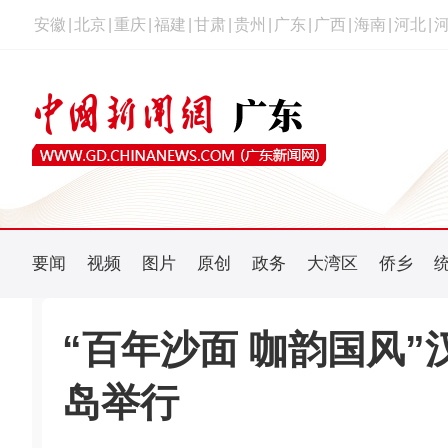
安徽
|
北京
|
重庆
|
福建
|
甘肃
|
贵州
|
广东
|
广西
|
海南
|
河北
|
要闻
视频
图片
原创
政务
大湾区
侨乡
“百年沙面 咖韵国风
岛举行