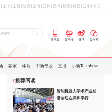
海
|
山东
|
山西
|
陕西
|
上海
|
四川
|
天津
|
新疆
|
兵团
|
云南
|
浙江
移动版
客户端
微博
公众号
汕
客家
体育
中新专区
直播
小新Talkshow
推荐阅读
智能机器人学术产业前
沿论坛在深圳举行