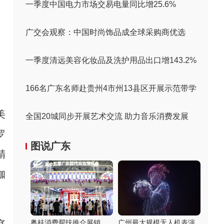
一季度中国电力市场交易电量同比增25.6%
广交会观察：中国时尚饰品成全球采购商优选
一季度清远美容化妆品及洗护用品出口增143.2%
166名广东名师赴贵州4市州13县区开展示范带学
美
全国20城同步开展艺术交流 助力音乐消费发展
罗
图说广东
精
咖
粤桂消费帮扶推介展销
广州最大规模无人机表演