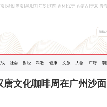
河南
|
湖北
|
湖南
|
黑龙江
|
江苏
|
江西
|
吉林
|
辽宁
|
内蒙古
|
宁夏
|
青
统战
社会
财经
科教
健康
文旅
人物
广府
潮
”汉唐文化咖啡周在广州沙面