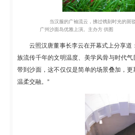
当汉服的广袖流云，拂过镌刻时光的斑
广州沙面岛优雅上演。主办方 供图
云照汉唐董事长李云在开幕式上分享道：
族流传千年的文明温度、美学风骨与时代气
带到沙面，这不仅仅是简单的场景叠加，更
温柔交融。”