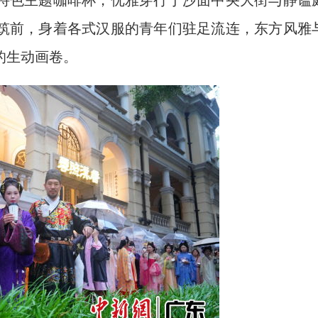
色主题咖啡杯，优雅穿行于沙面中央大街与静谧
筑前，身着各式汉服的青年们驻足流连，东方风雅
的生动画卷。