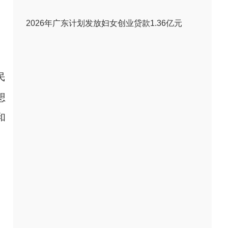
2026年广东计划发放妇女创业贷款1.36亿元
民
想
和