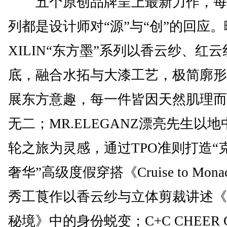
五个原创品牌呈上最新力作，每
列都是设计师对“源”与“创”的回应。
XILIN“东方墨”系列以香云纱、红云
底，融合水拓与大漆工艺，极简廓形
展东方意趣，每一件皆因天然肌理而
无二；MR.ELEGANZ漂亮先生以
轮之旅为灵感，通过TPO准则打造“
奢华”高级度假穿搭《Cruise to Mon
秀工莨作以香云纱与立体剪裁讲述《
秘境》中的身份蜕变；C+C CHEER C