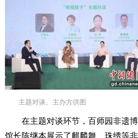
主题对谈。主办方供图
在主题对谈环节，百师园非遗博
馆长陈继本展示了麒麟舞、珠绣等非