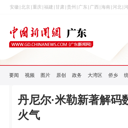
安徽
|
北京
|
重庆
|
福建
|
甘肃
|
贵州
|
广东
|
广西
|
海南
|
河北
|
要闻
视频
图片
原创
政务
大湾区
侨乡
丹尼尔·米勒新著解码
火气