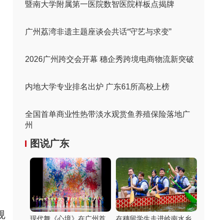
暨南大学附属第一医院数智医院样板点揭牌
广州荔湾非遗主题座谈会共话“守艺与求变”
2026广州跨交会开幕 穗企秀跨境电商物流新突破
内地大学专业排名出炉 广东61所高校上榜
全国首单商业性热带淡水观赏鱼养殖保险落地广
州
图说广东
规
现代舞《心境》在广州首
在穗留学生走进岭南水乡