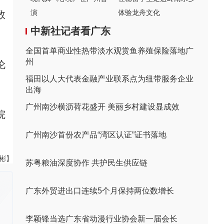
演
体验龙舟文化
数
中新社记者看广东
全国首单商业性热带淡水观赏鱼养殖保险落地广
州
伦
福田以人大代表金融产业联系点为纽带服务企业
出海
广州南沙横沥荷花盛开 美丽乡村建设显成效
院
广州南沙首份农产品“湾区认证”证书落地
伟彬】
苏粤粮油深度协作 共护民生供应链
广东外贸进出口连续5个月保持两位数增长
李颖锋当选广东省动漫行业协会新一届会长