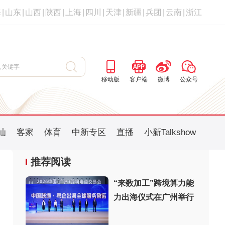
海
|
山东
|
山西
|
陕西
|
上海
|
四川
|
天津
|
新疆
|
兵团
|
云南
|
浙江
移动版
客户端
微博
公众号
汕
客家
体育
中新专区
直播
小新Talkshow
推荐阅读
“来数加工”跨境算力能
力出海仪式在广州举行