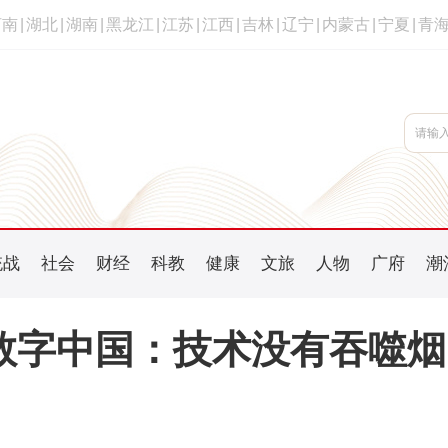
河南
|
湖北
|
湖南
|
黑龙江
|
江苏
|
江西
|
吉林
|
辽宁
|
内蒙古
|
宁夏
|
青
统战
社会
财经
科教
健康
文旅
人物
广府
潮
数字中国：技术没有吞噬烟