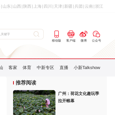
海
|
山东
|
山西
|
陕西
|
上海
|
四川
|
天津
|
新疆
|
兵团
|
云南
|
浙江
移动版
客户端
微博
公众号
汕
客家
体育
中新专区
直播
小新Talkshow
推荐阅读
广州：荷花文化趣玩季
拉开帷幕
：