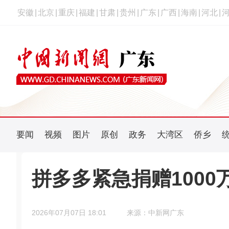
安徽
|
北京
|
重庆
|
福建
|
甘肃
|
贵州
|
广东
|
广西
|
海南
|
河北
|
要闻
视频
图片
原创
政务
大湾区
侨乡
拼多多紧急捐赠1000
2026年07月07日 18:01
来源：中新网广东