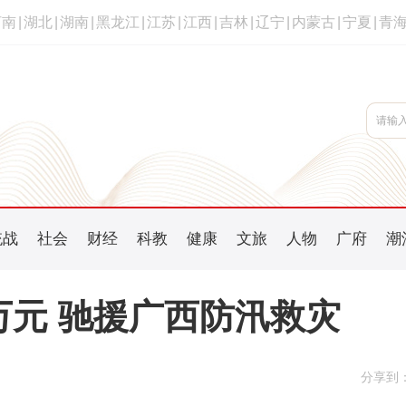
河南
|
湖北
|
湖南
|
黑龙江
|
江苏
|
江西
|
吉林
|
辽宁
|
内蒙古
|
宁夏
|
青
统战
社会
财经
科教
健康
文旅
人物
广府
潮
万元 驰援广西防汛救灾
分享到