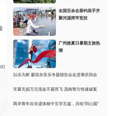
全国百余名垂钓高手齐
。
聚河源挥竿竞技
设
广州掀夏日暑期文旅热
潮
黄强】
以乐为桥 廖昌永音乐专题报告会走进肇庆四会
车窗无损万元现金不翼而飞 茂南警方快速破案
两岸青年在非遗体验中互学互鉴，共绘“同心圆”