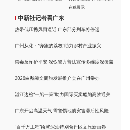
在穗展示
中新社记者看广东
热带低压携风雨逼近 广东部分列车将停运
广州从化：“奔跑的荔枝”助力乡村产业振兴
禁毒反诈护平安 深铁警方普法宣传多维度深覆盖
2026白鹅潭文商旅发展推介会在广州举办
湛江边检“一船一策”助力国际买卖船舶高效通关
广东开启高温天气 需警惕地质灾害滞后性风险
“百千万工程”绘就深汕特别合作区文旅新画卷