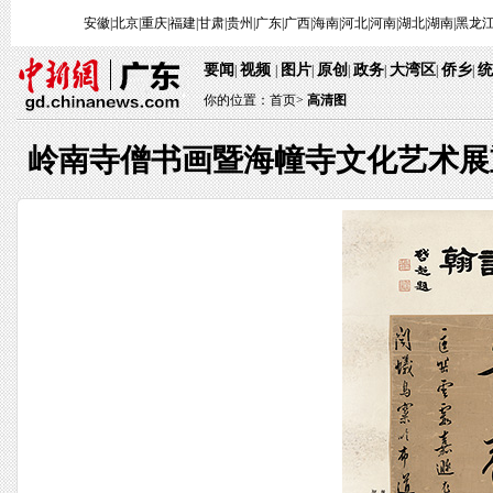
安徽
|
北京
|
重庆
|
福建
|
甘肃
|
贵州
|
广东
|
广西
|
海南
|
河北
|
河南
|
湖北
|
湖南
|
黑龙
要闻
视频
图片
原创
政务
大湾区
侨乡
统
|
|
|
|
|
|
|
你的位置：
首页
>
高清图
岭南寺僧书画暨海幢寺文化艺术展