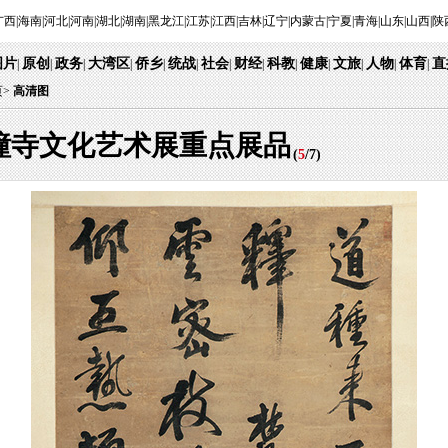
广西
|
海南
|
河北
|
河南
|
湖北
|
湖南
|
黑龙江
|
江苏
|
江西
|
吉林
|
辽宁
|
内蒙古
|
宁夏
|
青海
|
山东
|
山西
|
陕
图片
原创
政务
大湾区
侨乡
统战
社会
财经
科教
健康
文旅
人物
体育
直
|
|
|
|
|
|
|
|
|
|
|
|
|
页
>
高清图
幢寺文化艺术展重点展品
(
5
/
7
)