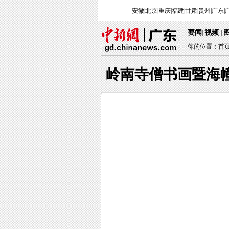
安徽
|
北京
|
重庆
|
福建
|
甘肃
|
贵州
|
广东
|
要闻
视频
|
|
你的位置：
首
岭南寺僧书画暨海