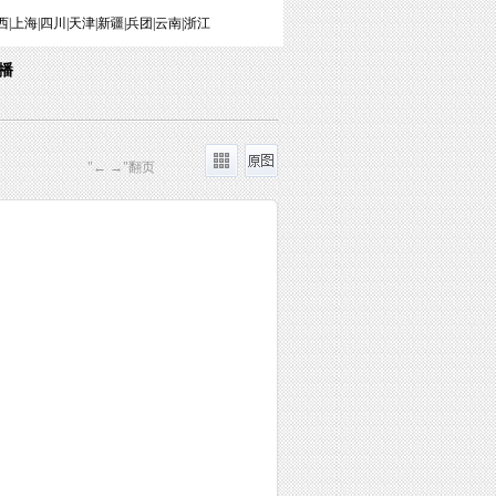
西
|
上海
|
四川
|
天津
|
新疆
|
兵团
|
云南
|
浙江
播
"← →"翻页